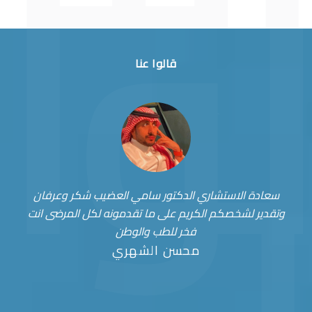
قالوا عنا
سعادة الاستشاري الدكتور سامي العضيب شكر وعرفان
وتقدير لشخصكم الكريم على ما تقدمونه لكل المرضى انت
فخر للطب والوطن
محسن الشهري