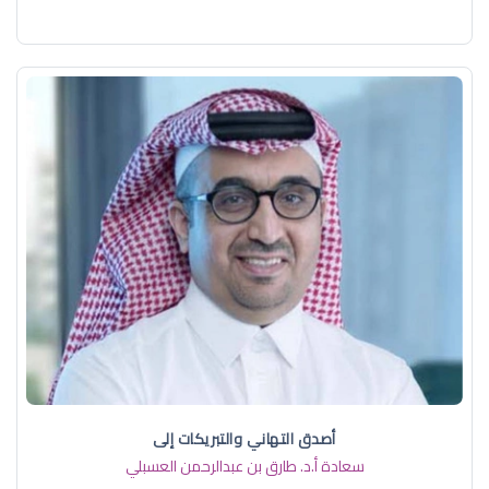
أصدق التهاني والتبريكات إلى
سعادة أ.د. ​طارق بن عبدالرحمن العسبلي