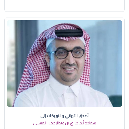
أصدق التهاني والتبريكات إلى
سعادة أ.د. ​طارق بن عبدالرحمن العسبلي