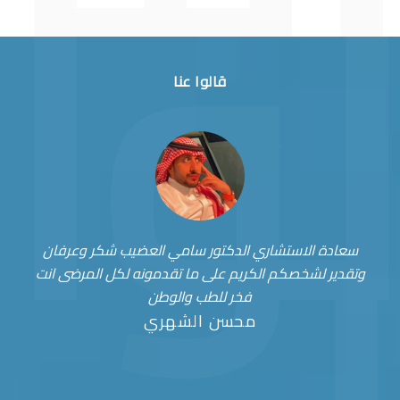
قالوا عنا
سعادة الاستشاري الدكتور سامي العضيب شكر وعرفان
وتقدير لشخصكم الكريم على ما تقدمونه لكل المرضى انت
فخر للطب والوطن
محسن الشهري