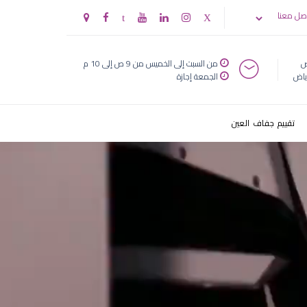
، ط§ظ„ط¹ظٹظˆظ†
صل معنا
Μ
ض
من السبت إلى الخميس من 9 ص إلى 10 م
ياض
الجمعة إجازة
تقييم جفاف العين