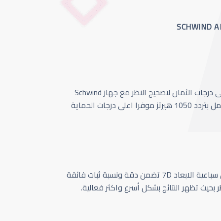
أحدث وأسرع تقنية بأعلى درجات الأمان لتصحيج النظر مع جهاز Schwind
Amaris 1050 الذي يعمل بتردد 1050 هيرتز موفرا اعلى درجات الحماية
كاميرا تتبع حركة العين سباعية الابعاد 7D تضمن دقة ونسبة ثبات فائقة
ر بحيث تظهر النتائج بشكل أسرع واكثر فعالية.