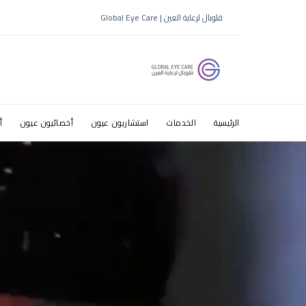
قلوبال لرعاية العين | Global Eye Care
ط§ط¨ظ‡ط§
الرئيسية
الخدمات
استشاريون عيون
أخصائيون عيون
أ