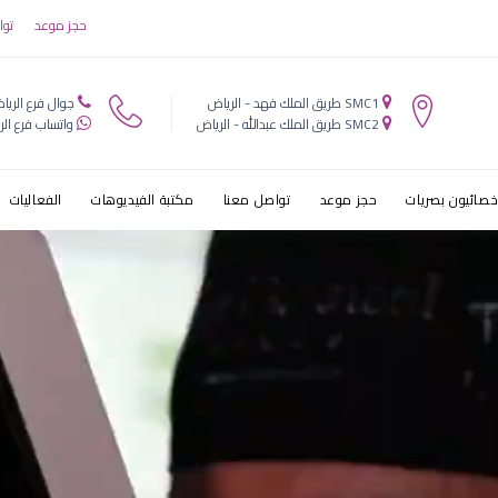
ط§ط·ط¨ط§ط
حجز موعد
توا
 ط§ظ„ط®ط§ط
SMC1 طريق الملك فهد - الرياض
جوال فرع الريا
SMC2 طريق الملك عبدالله - الرياض
واتساب فرع الر
خصائيون بصريات
حجز موعد
تواصل معنا
مكتبة الفيديوهات
الفعاليات