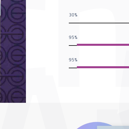
30
95
95