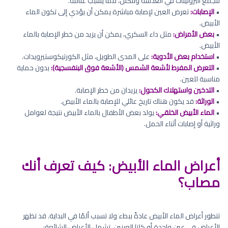
تتجمع البروتينات في العدسة وتتكتل، مما يسبب عتامة.
•
الإصابات:
تعرض العين لإصابة مباشرة يمكن أن يؤدي إلى تكون الماء
الأبيض.
•
بعض الأمراض:
مثل داء السكري، يمكن أن يزيد من خطر الإصابة بالماء
الأبيض.
•
استخدام بعض الأدوية:
على المدى الطويل، مثل الكورتيكوستيرويدات.
•
التعرض المفرط لأشعة الشمس (الأشعة فوق البنفسجية):
بدون حماية
مناسبة للعين.
•
التدخين واستهلاك الكحول:
يزيدان من خطر الإصابة.
•
الوراثة:
قد يكون هناك تاريخ عائلي للإصابة بالماء الأبيض.
•
الماء الأبيض الخلقي:
يولد بعض الأطفال بالماء الأبيض نتيجة لعوامل
وراثية أو إصابات أثناء الحمل.
أعراض الماء الأبيض: كيف تعرف أنك
مصاب؟
تتطور أعراض الماء الأبيض عادةً ببطء ولا تسبب ألمًا في البداية. قد تظهر
الأعراض في عين واحدة أو كلتا العينين. تشمل الأعراض الشائعة: