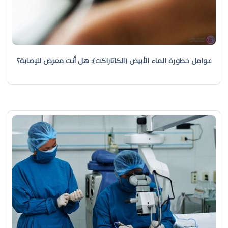
عوامل خطورة الماء الأبيض (الكاتاراكت): هل أنت معرض للإصابة؟