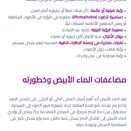
•
رؤية ضبابية أو غائمة:
كأن هناك ضبابًا أو غشاوة أمام العين.
•
حساسية للضوء (Photophobia):
صعوبة في الرؤية في الأضواء الساطعة
أو وهج المصابيح الأمامية للسيارات ليلاً.
•
صعوبة الرؤية الليلية:
خاصة عند القيادة.
•
بهتان الألوان:
تبدو الألوان أقل حيوية أو صفراء.
•
تغيرات متكررة في وصفة النظارات الطبية:
العدسة تتغير بشكل مستمر.
• رؤية هالات حول الأضواء.
• رؤية مزدوجة في عين واحدة.
مضاعفات الماء الأبيض وخطورته
يُعد الماء الأبيض أحد أهم أسباب العمى الكلي أو الجزئي على المدى البعيد
إذا لم يتم علاجه. مع تقدم العتامة، تزداد صعوبة مرور الضوء إلى الشبكية،
مما يقلل من حدة البصر تدريجيًا. في المراحل المتقدمة جدًا، يمكن أن يؤدي
الماء الأبيض إلى فقدان البصر بشكل شبه كامل، مما يؤثر بشكل كبير على
استقلالية المريض وجودة حياته.