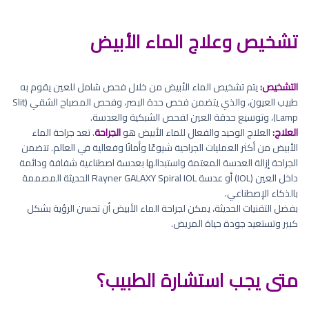
تشخيص وعلاج الماء الأبيض
التشخيص:
يتم تشخيص الماء الأبيض من خلال فحص شامل للعين يقوم به
طبيب العيون، والذي يتضمن فحص حدة البصر، وفحص المصباح الشقي (Slit
Lamp)، وتوسيع حدقة العين لفحص الشبكية والعدسة.
العلاج:
العلاج الوحيد والفعال للماء الأبيض هو
الجراحة
. تعد جراحة الماء
الأبيض من أكثر العمليات الجراحية شيوعًا وأمانًا وفعالية في العالم. تتضمن
الجراحة إزالة العدسة المعتمة واستبدالها بعدسة اصطناعية شفافة ودائمة
داخل العين (IOL) أو عدسة Rayner GALAXY Spiral IOL الحديثة المصممة
بالذكاء الإصطناعي.
بفضل التقنيات الحديثة، يمكن لجراحة الماء الأبيض أن تحسن الرؤية بشكل
كبير وتستعيد جودة حياة المريض.
متى يجب استشارة الطبيب؟