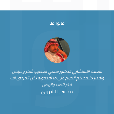
قالوا عنا
سعادة الاستشاري الدكتور سامي العضيب شكر وعرفان
وتقدير لشخصكم الكريم على ما تقدمونه لكل المرضى انت
فخر للطب والوطن
محسن الشهري