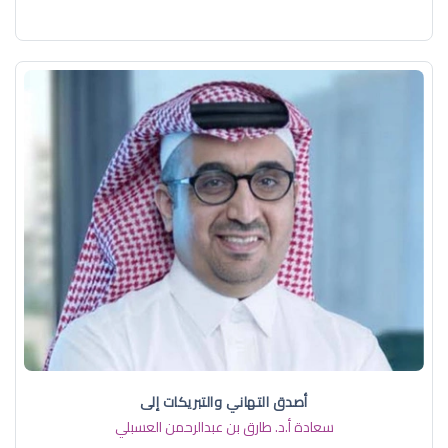
أصدق التهاني والتبريكات إلى
سعادة أ.د. ​طارق بن عبدالرحمن العسبلي