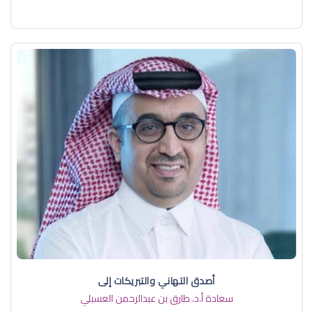
أصدق التهاني والتبريكات إلى
سعادة أ.د. ​طارق بن عبدالرحمن العسبلي