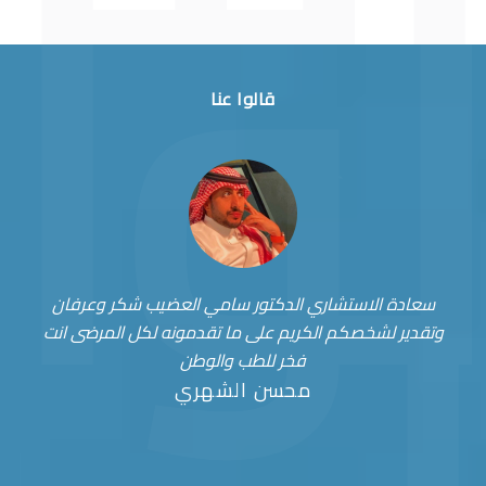
قالوا عنا
سعادة الاستشاري الدكتور سامي العضيب شكر وعرفان
وتقدير لشخصكم الكريم على ما تقدمونه لكل المرضى انت
فخر للطب والوطن
محسن الشهري