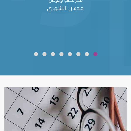
فخر للطب والوطن
محسن الشهري
ضعف نظر
قلوبال لرعاية العين