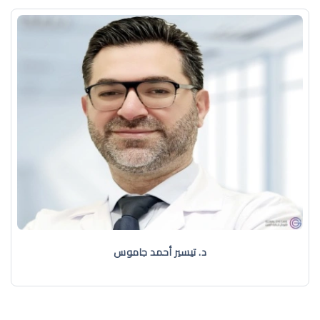
د. تيسير أحمد جاموس