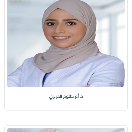
د. أم كلثوم الحريري