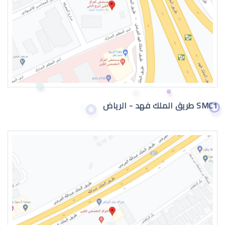
دكتور عيون
SMC1 طريق الملك فهد - الرياض
دكتور عيون واتس اب