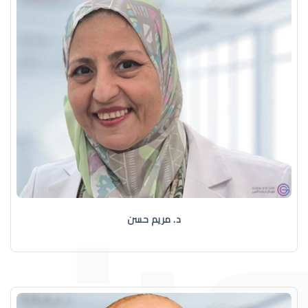
د. مريم حسن