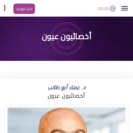
حجز موعد
أخصائيون عيون
د. عماد أبو طالب
أخصائيون عيون