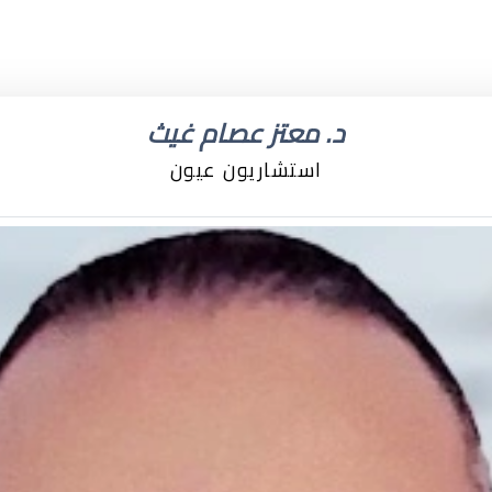
د. معتز عصام غيث
استشاريون عيون