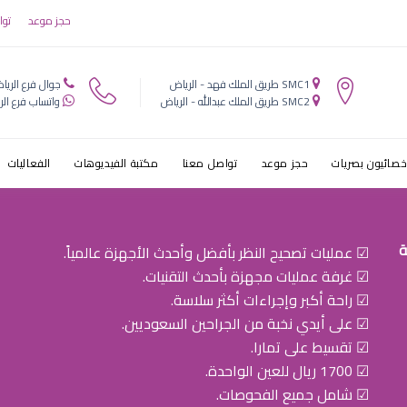
حجز موعد
توا
SMC1 طريق الملك فهد - الرياض
جوال فرع الريا
SMC2 طريق الملك عبدالله - الرياض
واتساب فرع الر
خصائيون بصريات
حجز موعد
تواصل معنا
مكتبة الفيديوهات
الفعاليات
ة
☑ عمليات تصحيح النظر بأفضل وأحدث الأجهزة عالمياً.
☑ غرفة عمليات مجهزة بأحدث التقنيات.
☑ راحة أكبر وإجراءات أكثر سلاسة.
☑ على أيدي نخبة من الجراحين السعوديين.
☑ تقسيط على تمارا.
☑ 1700 ريال للعين الواحدة.
☑ شامل جميع الفحوصات.