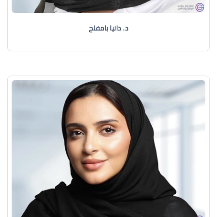
د. دانيا بامفلح