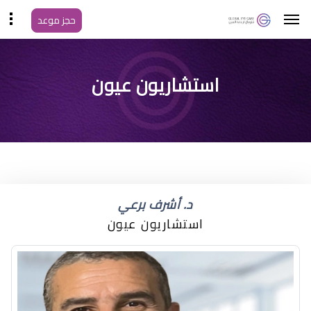
حجز موعد
استشاريون عيون
د. أشرف برعي
استشاريون عيون