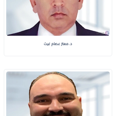
د. معتز عصام غيث