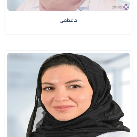
د. عُظمى