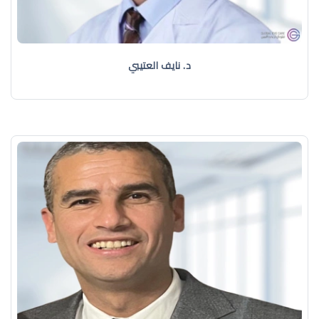
د. نايف العتيبي