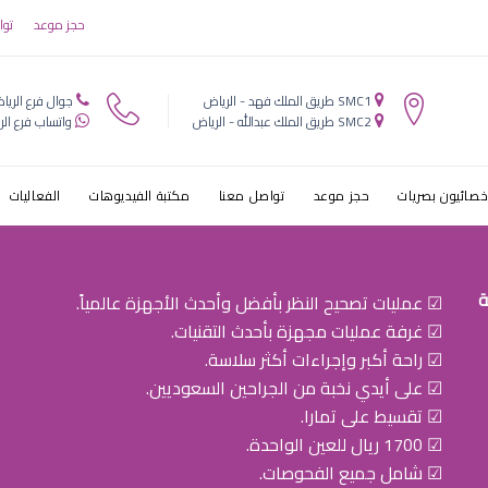
حجز موعد
توا
SMC1 طريق الملك فهد - الرياض
جوال فرع الريا
SMC2 طريق الملك عبدالله - الرياض
واتساب فرع الر
خصائيون بصريات
حجز موعد
تواصل معنا
مكتبة الفيديوهات
الفعاليات
ة
☑ عمليات تصحيح النظر بأفضل وأحدث الأجهزة عالمياً.
☑ غرفة عمليات مجهزة بأحدث التقنيات.
☑ راحة أكبر وإجراءات أكثر سلاسة.
☑ على أيدي نخبة من الجراحين السعوديين.
☑ تقسيط على تمارا.
☑ 1700 ريال للعين الواحدة.
☑ شامل جميع الفحوصات.