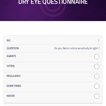
DRY EYE QUESTIONNAIRE
SOME
1
NO.
QUESTION
ALWAYS
OFTEN
REGULARLY
NEV
TIMES
Do you feel or notice sensitivity to light ?