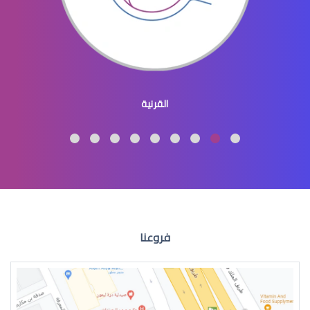
Dry eye symptoms and treatment
القرنية
Cases of dry eye cured
فروعنا