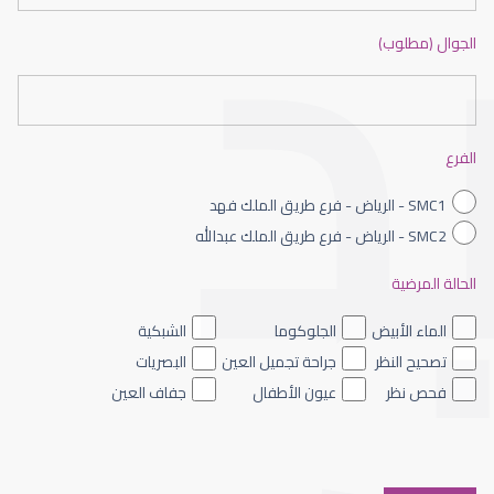
الجوال (مطلوب)
Dry eye symptoms
الفرع
SMC1 - الرياض - فرع طريق الملك فهد
SMC2 - الرياض - فرع طريق الملك عبدالله
الحالة المرضية
Is dry eye dangerous?
الماء الأبيض
الجلوكوما
الشبكية
تصحيح النظر
جراحة تجميل العين
البصريات
فحص نظر
عيون الأطفال
جفاف العين