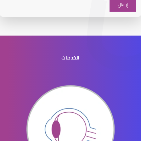
Symptoms of dry eyes and headache
الخدمات
Duration of dry eye treatment
How do I get rid of dry eyes?