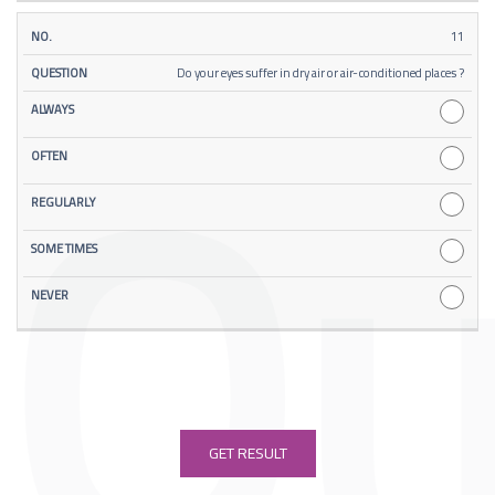
11
Do your eyes suffer in dry air or air-conditioned places ?