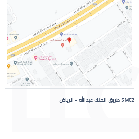
جفاف عين الطفل
جفاف حول العين للاطفال
SMC2 طريق الملك عبدالله - الرياض
جفاف العين بالإنجليزية