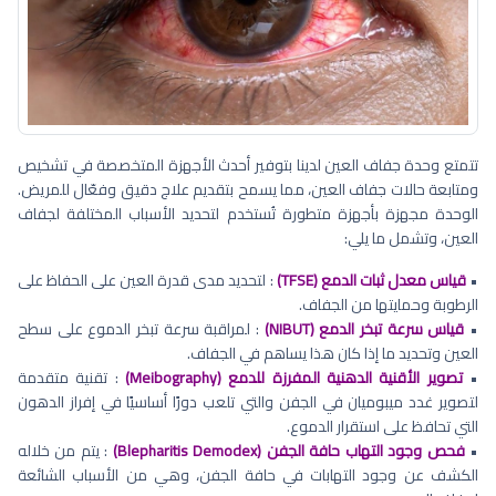
تتمتع وحدة جفاف العين لدينا بتوفير أحدث الأجهزة المتخصصة في تشخيص
ومتابعة حالات جفاف العين، مما يسمح بتقديم علاج دقيق وفعّال للمريض.
الوحدة مجهزة بأجهزة متطورة تُستخدم لتحديد الأسباب المختلفة لجفاف
العين، وتشمل ما يلي:
•
قياس معدل ثبات الدمع (TFSE)
: لتحديد مدى قدرة العين على الحفاظ على
الرطوبة وحمايتها من الجفاف.
•
قياس سرعة تبخر الدمع (NIBUT)
: لمراقبة سرعة تبخر الدموع على سطح
العين وتحديد ما إذا كان هذا يساهم في الجفاف.
•
تصوير الأقنية الدهنية المفرزة للدمع (Meibography)
: تقنية متقدمة
لتصوير غدد ميبوميان في الجفن والتي تلعب دورًا أساسيًا في إفراز الدهون
التي تحافظ على استقرار الدموع.
•
فحص وجود التهاب حافة الجفن (Blepharitis Demodex)
: يتم من خلاله
الكشف عن وجود التهابات في حافة الجفن، وهي من الأسباب الشائعة