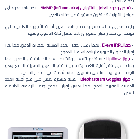
لجفاف العين.
•
فحص وجود العامل الالتهابي 9MMP (Inflammadry)
: لاكتشاف وجود أي
عوامل التهابية قد تكون مسؤولة عن جفاف العين.
بالإضافة إلى ذلك، تضم وحدة جفاف العين أحدث الأجهزة العلاجية التي
تهدف إلى تحفيز إفراز الدموع وزيادة معدل ثبات الدموع، ومنها:
•
جهاز E-eye IRPL
: يعمل على تحفيز الغدد الدهنية المفرزة للدمع، مما يعزز
إفراز الدهون الضرورية لزيادة استقرار الدموع.
•
جهاز Lipiflow
: يستخدم لتفعيل وتنشيط الغدد الدهنية في الجفن، مما
يساعد على فتح أقنية الغدد وتحسين تدفق الدهون المفرزة للدمع وهو
الوحيد الموجود لدينا على مستوى المستشفيات في القطاع الخاص.
•
جهاز Blephasteam Goggles
: تقنية مبتكرة تعمل على فتح أقنية الغدد
الدهنية المفرزة للدمع، مما يحسن إفراز الدموع ويعزز الرطوبة الطبيعية
للعين.