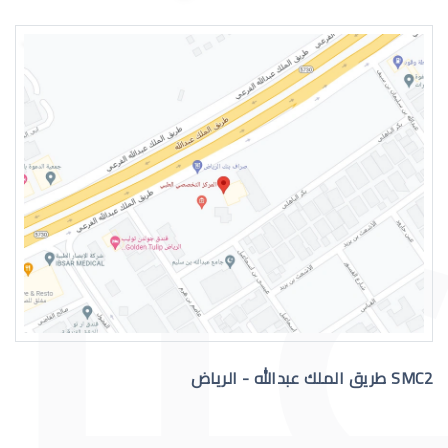
جفاف عين الطفل
جفاف حول العين للاطفال
SMC2 طريق الملك عبدالله - الرياض
جفاف العين بالإنجليزية