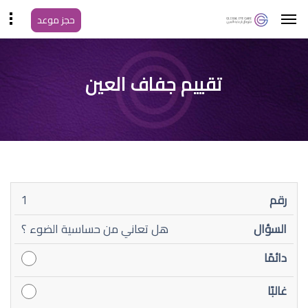
حجز موعد
تقييم جفاف العين
بانتظام
لا
1
رقم
السؤال
دائمًا
غالبًا
(نصف
أحيانًا
يوجد
الوقت)
أبدًا
هل تعاني من حساسية الضوء ؟