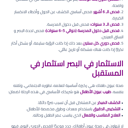
واضحة.
2.
فحص الـ 6 أشهر:
فحص أساسي للكشف عن الحول وأخطاء الانكسار
الكبيرة.
3.
فحص الـ 3 سنوات:
فحص قبل دخول المدرسة.
4.
فحص قبل دخول المدرسة (حوالي 5-6 سنوات):
فحص لحدة البصر و
اتساق العينين.
5.
فحص دوري كل سنتين
بعد ذلك إذا كانت الرؤية سليمة، أو بشكل أكثر
تكرارًا إذا كانت هناك مشكلة أو تاريخ عائلي.
الاستثمار في البصر استثمار في
المستقبل
صحة عيون طفلك هي ركيزة أساسية لتعلمه، تطوره الاجتماعي، وثقته
بنفسه.
طبيب عيون الأطفال
هو شريكك الأساسي في هذه الرحلة لضمان:
•
الكشف المبكر
عن المشاكل قبل أن تسبب ضررًا دائمًا.
•
التشخيص الدقيق
باستخدام معدات وطرق مخصصة للأطفال.
•
العلاج المناسب والفعال
الذي يناسب عمر الطفل وحالته.
لا تتهاون في صحة عيون أطفالك. حدد موعدًا للفحص الدوري اليوم، فهو