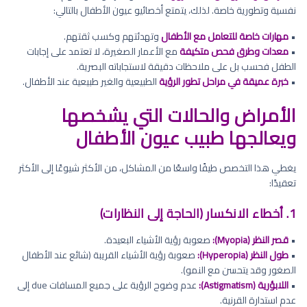
نفسية وتطورية خاصة. لذلك، يتمتع أخصائيو عيون الأطفال بالتالي:
•
مهارات خاصة للتعامل مع الأطفال
وتهدئتهم وكسب ثقتهم.
•
معدات وطرق فحص متكيفة
مع الأعمار الصغيرة، لا تعتمد على إجابات
الطفل فحسب بل على ملاحظات دقيقة لاستجاباته البصرية.
•
خبرة عميقة في مراحل تطور الرؤية
الطبيعية والغير طبيعية عند الأطفال.
الأمراض والحالات التي يشخصها
ويعالجها طبيب عيون الأطفال
يغطي هذا التخصص طيفًا واسعًا من المشاكل، من الأكثر شيوعًا إلى الأكثر
تعقيدًا:
1. أخطاء الانكسار (الحاجة إلى النظارات)
•
قصر النظر (Myopia):
صعوبة رؤية الأشياء البعيدة.
•
طول النظر (Hyperopia):
صعوبة رؤية الأشياء القريبة (شائع عند الأطفال
الصغور وقد يتحسن مع النمو).
•
اللابؤرية (Astigmatism):
عدم وضوح الرؤية على جميع المسافات due إلى
عدم استدارة القرنية.