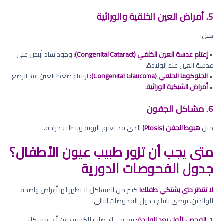
5. أمراض العين الخلقية والوراثية
مثل:
•
إعتام عدسة العين الخلقي (Congenital Cataract):
وجود ساد أبيض على
عدسة العين عند الولادة.
•
الجلوكوما الخلقي (Congenital Glaucoma):
ارتفاع ضغط العين عند الرضع.
•
أمراض الشبكية الوراثية.
6. مشاكل الجفون
مثل
هبوط الجفن (Ptosis)
الذي قد يعيق الرؤية ويتطلب جراحة.
متى يجب أن تزور طبيب عيون الأطفال؟
جدول الفحوصات الدورية
لا تنتظر حتى يشتكي طفلك!
كثير من المشاكل لا تظهر لها أعراض واضحة
للوالدين. يوصى باتباع جدول الفحوصات التالي:
1.
الفحص الأول بعد الولادة:
يتم في الحضانة للكشف عن أي مشاكل