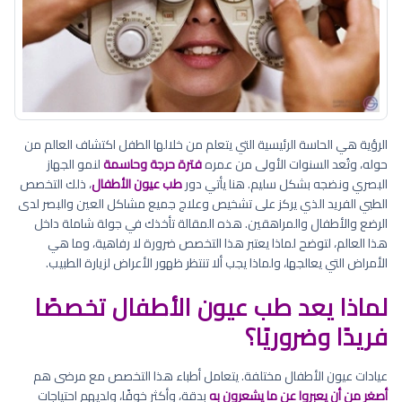
الرؤية هي الحاسة الرئيسية التي يتعلم من خلالها الطفل اكتشاف العالم من
حوله، وتُعد السنوات الأولى من عمره
فترة حرجة وحاسمة
لنمو الجهاز
البصري ونضجه بشكل سليم. هنا يأتي دور
طب عيون الأطفال
، ذلك التخصص
الطبي الفريد الذي يركز على تشخيص وعلاج جميع مشاكل العين والبصر لدى
الرضع والأطفال والمراهقين. هذه المقالة تأخذك في جولة شاملة داخل
هذا العالم، لتوضح لماذا يعتبر هذا التخصص ضرورة لا رفاهية، وما هي
الأمراض التي يعالجها، ولماذا يجب ألا تنتظر ظهور الأعراض لزيارة الطبيب.
لماذا يعد طب عيون الأطفال تخصصًا
فريدًا وضروريًا؟
عيادات عيون الأطفال مختلفة. يتعامل أطباء هذا التخصص مع مرضى هم
أصغر من أن يعبروا عن ما يشعرون به
بدقة، وأكثر خوفًا، ولديهم احتياجات