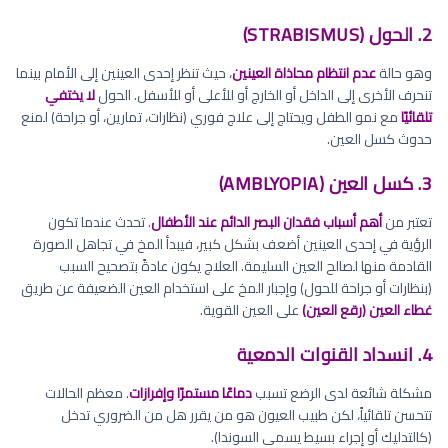
2. الحول (STRABISMUS)
وهو حالة
عدم انتظام محاذاة العينين
، حيث تنظر إحدى العينين إلى الأمام بينما
تنحرف الأخرى إلى الداخل أو الخارج أو للأعلى أو للأسفل. الحول
لا يختفي
تلقائيًا
مع نمو الطفل ويحتاج إلى علاج فوري (نظارات، تمارين، أو جراحة) لمنع
حدوث كسل العين.
3. كسل العين (AMBLYOPIA)
تعتبر من
أهم أسباب فقدان البصر الدائم عند الأطفال
. تحدث عندما تكون
الرؤية في إحدى العينين أضعف بشكل كبير، فيبدأ المخ في تجاهل الصورة
القادمة منها لصالح العين السليمة. العلاج يكون عادةً بتصحيح السبب
(بنظارات أو جراحة للحول) وإجبار المخ على استخدام العين الضعيفة عن طريق
غطاء العين (رقع العين)
على العين القوية.
4. انسداد القنوات الدمعية
مشكلة شائعة لدى الرضع تسبب
دماعًا مستمرًا وإفرازات
. معظم الحالات
تتحسن تلقائياً، لكن طبيب العيون هو من يقرر هل من الضروري تدخل
(كالتدليك أو إجراء بسيط يسمى السوندا).