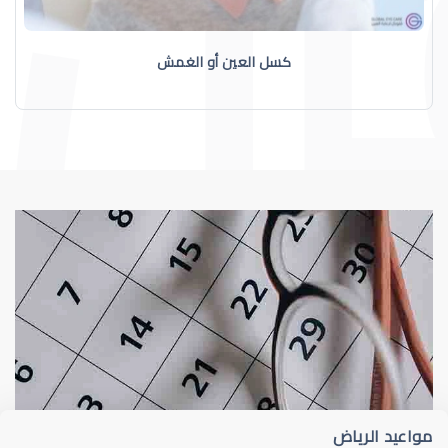
كسل العين أو الغمش
عيون الاطفال
طب عيون 
مواعيد الرياض