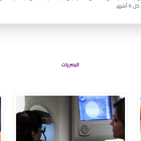
شهر.
البصريات