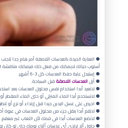
● العناية الجيدة بالعدسات اللاصقة أمر هام جدا لتجنب 
أسلوب حياتك لايمكنك من فعل ذلك فيمكنك مناقشة الطب
● إستبدل علبة حفظ العدسات كل 3-6 أشهر.
● أزل
العدسات اللاصقة
قبل السباحة.
● لاتعيد أبدا استخدام نفس محلول العدسات بعد استخدا
● لاتستخدم أبدا الماء المنزلي أو حتى الماء المقطر
● احرص على غسل اليدين جيدا قبل إرتداء أو نزع أو ت
● لاتقم أبدا بنقل جزء من محلول العدسات في عبوة أخ
● لاتضع العدسات أبدا في فمك لأن اللعاب غير معقم.
● حاول ألا ترتدي أي عدسات أثناء نومك حتى لو كان نوع