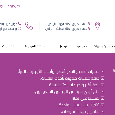
حجز موعد
توا
SMC1 طريق الملك فهد - الرياض
جوال فرع الريا
SMC2 طريق الملك عبدالله - الرياض
واتساب فرع الر
خصائيون بصريات
حجز موعد
تواصل معنا
مكتبة الفيديوهات
الفعاليات
ة
☑ عمليات تصحيح النظر بأفضل وأحدث الأجهزة عالمياً.
☑ غرفة عمليات مجهزة بأحدث التقنيات.
☑ راحة أكبر وإجراءات أكثر سلاسة.
☑ على أيدي نخبة من الجراحين السعوديين.
☑ تقسيط على تمارا.
☑ 1700 ريال للعين الواحدة.
☑ شامل جميع الفحوصات.