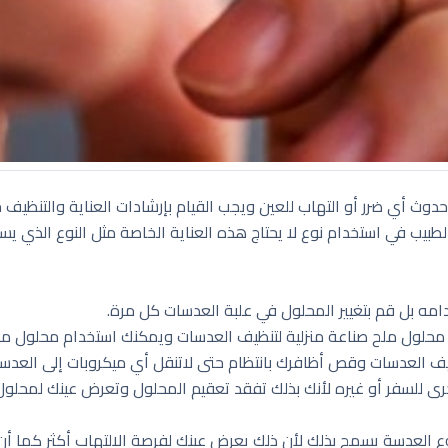
حدوث أي ضرر أو التهاب للعين ويجب القيام بإرشادات العناية والتنظيف
يب في استخدام نوع لا يحتاج هذه العناية الخاصة مثل النوع الذي ي
مه بل قم بتغيير المحلول في علبة العدسات كل مرة.
 أو محلول ملح صناعة منزلية لتنظيف العدسات ويمكنك استخدام محلول 
نظيف العدسات وقص أظافرك بانتظام حتى لاتنقل أي ميكروبات إلى العد
رى للسفر أو غيره لأنك بذلك تفقد تعقيم المحلول وتعرض عينك لمحلول
 العدسة يسمح بذلك لأن ذلك يعرض عينك لفرصة الالتهاب أكثر كما أن ا