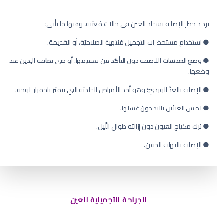
يزداد خطر الإصابة بشحاذ العين في حالات مُعيَّنة، ومنها ما يأتي:
● استخدام مستحضرات التجميل مُنتهية الصلاحيّة، أو القديمة.
● وضع العدسات اللاصقة دون التأكُّد من تعقيمها، أو حتى نظافة اليدَين عند
وضعها.
● الإصابة بالعدِّ الورديّ؛ وهو أحد الأمراض الجلديّة التي تتميَّز باحمرار الوجه.
● لمس العينَين باليد دون غسلها.
● ترك مكياج العيون دون إزالته طوال اللَّيل.
● الإصابة بالتهاب الجفن.
الجراحة التجميلية للعين