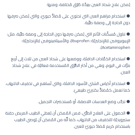
يُمكن علاج شحاذ العين بعِدَّة طُرُق مُختلفة، ومنها:
● استخدام مراهم العين التي تحتوي على مُضادٍّ حيويّ، والتي يُمكن صرفها
دون الحاجة إلى وصفة طبِّية.
● تناول مُسكِّنات الألم التي يُمكن صرفها دون الحاجة إلى وصفة طبِّية، مثل:
الإيبوبروفين (بالإنجليزيّة: Ibuprofen)، والأسيتامينوفين (بالإنجليزيّة:
Acetaminophen).
● استخدام الكمَّادات الدافئة، ووضعها على شحاذ العين من ثلاث إلى أربع
مرَّات في اليوم، وهي من أكثر الطُّرُق المُستخدمة فعاليّة في علاج شحاذ
العين.
● استخدام أكياس الشاي الأسود الدافئة، والتي تُساهم في تخفيف الالتهاب،
كما تعمل كمُضادٍّ بكتيريّ طبيعيّ.
● تجنُّب وضع العدسات اللاصقة، أو مُستحضرات التجميل.
● الحصول على العلاج الطبِّي، فمن المُمكن أن يُعطي الطبيب المريض حقنة
ستيرويديّة للتخفيف من الالتهاب، كما أنَّه من المُمكن أن يُوصي الطبيب
باستخدام كريم مُضادّ حيويّ للعين.