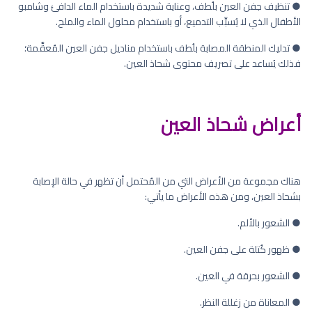
● تنظيف جفن العين بلُطف، وعناية شديدة باستخدام الماء الدافئ وشامبو
الأطفال الذي لا يُسبِّب التدميع، أو باستخدام محلول الماء والملح.
● تدليك المنطقة المصابة بلُطف باستخدام مناديل جفن العين المُعقَّمة؛
فذلك يُساعد على تصريف محتوى شحاذ العين.
أعراض شحاذ العين
هناك مجموعة من الأعراض التي من المُحتمل أن تظهر في حالة الإصابة
بشحاذ العين، ومن هذه الأعراض ما يأتي:
● الشعور بالألم.
● ظهور كُتلة على جفن العين.
● الشعور بحرقة في العين.
● المعاناة من زغللة النظر.