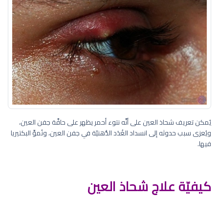
يُمكن تعريف شحاذ العين على أنَّه نتوء أحمر يظهر على حافَّة جفن العين،
ويُعزى سبب حدوثه إلى انسداد الغُدَد الدُّهنيّة في جفن العين، ونُموِّ البكتيريا
فيها.
كيفيّة علاج شحاذ العين