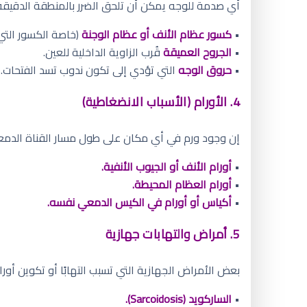
أي صدمة للوجه يمكن أن تلحق الضرر بالمنطقة الدقيقة
•
كسور عظام الأنف أو عظام الوجنة
(خاصة الكسور التي
•
الجروح العميقة
قُرب الزاوية الداخلية للعين.
•
حروق الوجه
التي تؤدي إلى تكون ندوب تسد الفتحات.
4. الأورام (الأسباب الانضغاطية)
إن وجود ورم في أي مكان على طول مسار القناة الدم
•
أورام الأنف أو الجيوب الأنفية.
•
أورام العظام المحيطة.
•
أكياس أو أورام في الكيس الدمعي نفسه.
5. أمراض والتهابات جهازية
بعض الأمراض الجهازية التي تسبب التهابًا أو تكوين أورا
•
الساركويد (Sarcoidosis).