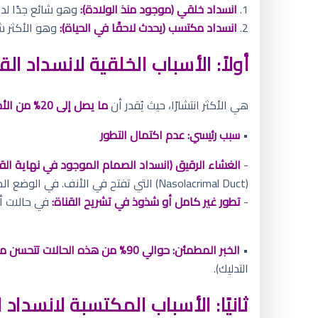
1.
انسداد خلقي (موجود منذ الولادة):
وهو شائع جدًا لدى
2.
انسداد مكتسب (يحدث لاحقًا في الحياة):
وهو الأكثر شيو
أولاً: الأسباب الخلقية لانسداد ا
هي الأكثر انتشارًا، حيث يُقدر أن
ما يصل إلى 20% من الأطفال حديثي الولادة
•
سبب رئيسي: عدم اكتمال التطور
-
الغشاء الرقيق (انسداد الصمام الموجود في نهاية القناة - e of Hasner
(Nasolacrimal Duct) التي تفتح في الأنف. في الوضع الطبيعي، ينفتح هذا الغشاء تلقائيًا قبل الولادة أو بعد فترة وجيزة منها.
-
تطور غير كامل أو شذوذ في تشريح القناة:
في حالات أق
•
الخبر المطمئن:
حوالي 90% من هذه الحالات تتحسن من تلقاء نفسها
التدليك).
ثانيًا: الأسباب المكتسبة لانسداد 