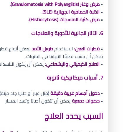
•
مرض وغنر (Granulomatosis with Polyangiitis).
•
الذئبة الحمامية الجهازية (SLE).
•
مرض كثرة المنسجات (Histiocytosis).
6. الآثار الجانبية للأدوية والعلاجات
•
قطرات العين:
الاستخدام
طويل الأمد
لبعض أنواع قطرا
يمكن أن يسبب تضيقًا التهابيًا في القنوات.
•
العلاج الكيميائي والإشعاعي:
يمكن أن يكون الانسداد أ
7. أسباب ميكانيكية ثانوية
•
دخول أجسام غريبة دقيقة
(مثل غبار أو خلايا جلد ميتة)
•
حصوات دمعية
يمكن أن تتكون أحيانًا وتسد المسار.
السبب يحدد العلاج