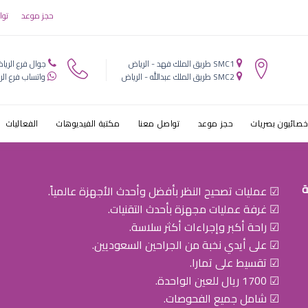
حجز موعد
توا
SMC1 طريق الملك فهد - الرياض
جوال فرع الريا
SMC2 طريق الملك عبدالله - الرياض
واتساب فرع الر
خصائيون بصريات
حجز موعد
تواصل معنا
مكتبة الفيديوهات
الفعاليات
ة
☑ عمليات تصحيح النظر بأفضل وأحدث الأجهزة عالمياً.
☑ غرفة عمليات مجهزة بأحدث التقنيات.
☑ راحة أكبر وإجراءات أكثر سلاسة.
☑ على أيدي نخبة من الجراحين السعوديين.
☑ تقسيط على تمارا.
☑ 1700 ريال للعين الواحدة.
☑ شامل جميع الفحوصات.