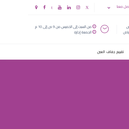
صل معنا
ض
من السبت إلى الخميس من 9 ص إلى 10 م
ياض
الجمعة إجازة
تقييم جفاف العين