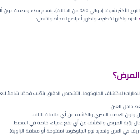
نوع الأكثر شيوعًا (حوالي 90% من الحالات)، يتقدم ببطء وبصمت دون ألم.
نادرة ولكنها خطيرة، وتظهر أعراضها فجأة وتشمل:
المرض؟
ظارات) لاكتشاف الجلوكوما. التشخيص الدقيق يتطّلب فحصًا شاملاً لل
 داخل العين.
لون العصب البصري والكشف عن أي علامات للتلف.
ال رؤية المريض والكشف عن أي بقع عمياء، خاصة في المحيط.
يف في العين وتحديد نوع الجلوكوما (مفتوحة أو مغلقة الزاوية).