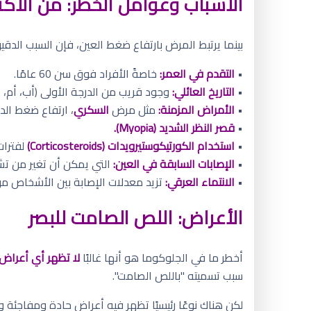
الأسباب وعوامل الخطر: من الأكثر
بينما يرتبط المرض بارتفاع ضغط العين، فإن السبب الدقي
•
التقدم في العمر:
خاصةً الأفراد فوق سن 60 عامًا.
•
التاريخ العائلي:
وجود قريب من الدرجة الأولى (أب، أم، أ
•
الأمراض المزمنة:
مثل مرض
السكري
، ارتفاع ضغط الد
•
قصر النظر الشديد (Myopia).
•
استخدام الكورتيكوستيرويدات (Corticosteroids)
لفترات
•
الإصابات السابقة في العين:
التي يمكن أن تغير من تشر
•
الانتماء العرقي:
تزيد معدلات الإصابة بين الأشخاص من
الأعراض: اللص الصامت للبصر
أخطر ما في الجلوكوما هو أنها غالبًا
لا تظهر أي أعراض
سبب تسميته "باللص الصامت".
لكن هناك نوعًا رئيسيًا تظهر فيه أعراض حادة ومفاجئة و