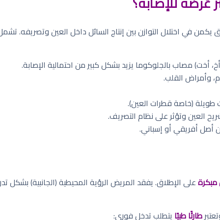
 عُرضة للإصابة؟
ق يكمن في اختلال التوازن بين إنتاج السائل داخل العين وتصريفه. تشمل 
خ، أخت) مصاب بالجلوكوما يزيد بشكل كبير من احتمالية الإصابة.
م، وأمراض القلب.
 طويلة (خاصة قطرات العين).
يح العين وتؤثر على نظام التصريف.
 أصل أفريقي أو إسباني.
 مبكرة
على الإطلاق. يفقد المريض الرؤية المحيطية (الجانبية) بشكل تدري
تعتبر
طارئًا طبيًا
يتطلب تدخل فوري: