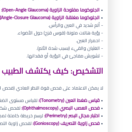
•
الجلوكوما مفتوحة الزاوية (Open-Angle Glaucoma):
ال
•
الجلوكوما مغلقة الزاوية (Angle-Closure Glaucoma):
- ألم شديد في العين والرأس.
- رؤية هالات ملونة (قوس قزح) حول الأضواء.
- احمرار العين.
- الغثيان والقيء (بسبب شدة الألم).
- تشويش مفاجئ في الرؤية أو فقدانها.
التشخيص: كيف يكتشف الطبيب 
لا يمكن الاعتماد على فحص قوة النظر العادي (فحص الن
•
قياس ضغط العين (Tonometry):
لقياس مستوى الضغط
•
فحص العصب البصري (Ophthalmoscopy):
لفحص شكل و
•
اختبار مجال البصر (Perimetry):
لرسم خريطة كاملة لمج
•
فحص زاوية التصريف (Gonioscopy):
لفحص زاوية التصر