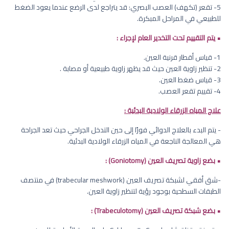
5- تقعر (تكهف) العصب البصري: قد يتراجع لدى الرضع عندما يعود الضغط
للطبيعي في المراحل المبكرة.
• يتم التقييم تحت التخدير العام لإجراء :
1- قياس أقطار قرنية العين.
2- تنظير زاوية العين حيث قد يظهر زاوية طبيعية أو مصابة .
3- قياس ضغط العين.
4- تقييم تقعر العصب.
علاج المياه الزرقاء الولادية البدئية :
- يتم البدء بالعلاج الدوائي فورًا إلى حين التدخل الجراحي حيث تعد الجراحة
هي المعالجة الناجعة في المياه الزرقاء الولادية البدئية.
• بضع زاوية تصريف العين (Goniotomy) :
-شق أفقي لشبكة تصريف العين (trabecular meshwork) في منتصف
الطبقات السطحية بوجود رؤية لتنظير زاوية العين.
• بضع شبكة تصريف العين (Trabeculotomy) :