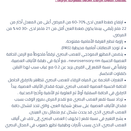
• ارتفاع ضغط العين لدى %70-60 من المرضى أعلى من المعدل أكثر من
22 ملم زئبقي، بينما يكون ضغط العين أقل من 21 ملمز لدى -30 40 % من
المرضى.
• زاوية تنظير الغرفة الأمامية مفتوحة.
• لا توجد التصاقات أمامية محيطية (PAS).
• يتضمن المظهر النموذجي للعصب البصري ترققاً ملحوظاً مع الزمن للحافة
العصبية الحسية neurosensory rim ، مع أذية في طبقة الألياف العصبية،
وتبايناً في نسبة التقعر إلى القرص يزيد عن 0.2 مع غياب سبب لهذا التباين
كتفاوت الانكسار.
• التغيرات الناجمة عن المياه الزرقاء للعصب البصري تتظاهر بالترقق الحاصل
للحافة الحسية العصبية للعصب البصري نتيجة فقدان الألياف العصبية. يبدأ
الترقق في الحافة السفلية أولاً ثم العلوية ثم الأنفية وأخيرا الصدغية .
• تزداد نسبة تقعر العصب البصري مع تقدم المرض بمرور الوقت بسبب
فقدان الألياف العصبية على سطح شبكية العين، والتي تتحد لتشكل حافة
العصب البصري الذي قد يحدث بشكل غير متماثل بين العينين.
• يشير التغيير في نسبة تقعر ( تكهف ) العصب البصري إلى تلف في ألياف
العصب البصري، الذي يسبب تأثيرات وظيفية تظهر كعيوب في المجال البصري