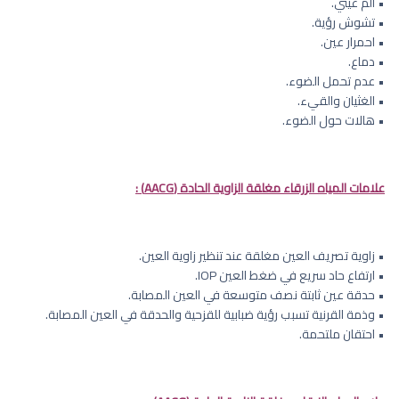
• ألم عيني.
• تشوش رؤية.
• احمرار عين.
• دماع.
• عدم تحمل الضوء.
• الغثيان والقيء.
• هالات حول الضوء.
علامات المياه الزرقاء مغلقة الزاوية الحادة (AACG) :
• زاوية تصريف العين مغلقة عند تنظير زاوية العين.
• ارتفاع حاد سريع في ضغط العين IOP.
• حدقة عين ثابتة نصف متوسعة في العين المصابة.
• وذمة القرنية تسبب رؤية ضبابية للقزحية والحدقة في العين المصابة.
• احتقان ملتحمة.