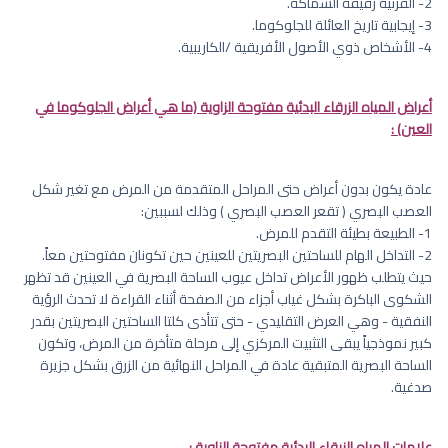
2- القرنية رقيقة السماكة.
3- إيجابية تاريخ العائلة للجلوكوما.
4- الأشخاص ذوي الأصول الأفريقية /الكاريبية.
أعراض المياه الزرقاء البدئية مفتوحة الزاوية (ما هي أعراض الجلوكوما في
العين) :
عادة يكون بدون أعراض حتى المراحل المتقدمة من المرض مع تغير شكل
العصب البصري ( تقعر العصب البصري ) وذلك لسببين:
1- الطبيعة بطيئة التقدم للمرض.
2- التداخل الهام للساحتين البصريتين للعينين حين تكونان مفتوحتين معاً.
حيث يتطلب ظهور الأعراض تداخل عيوب الساحة البصرية في العينين قد تظهر
الشكوى الباكرة بشكل غياب أجزاء من الصفحة أثناء القراءة لا تحدث الرؤية
النفقية - وهي العرض التقليدي - حتى تتأذى كلتا الساحتين البصريتين بقدر
كبير نموذجياً يبقى التثبيت المركزي إلى مرحلة متأخرة من المرض، وتكون
الساحة البصرية المتبقية عادة في المراحل النهائية من الزرق بشكل جزيرة
صدغية.
علامات المياه الزرقاء البدئية مفتوحة الزاوية :