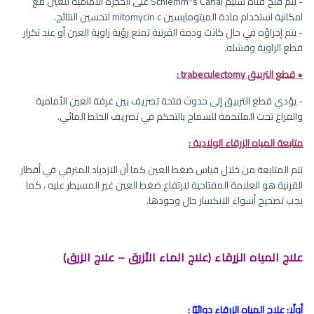
- يتم فتح قناة شليم Schlemm''s Canal على الحجرة الأمامية للعين مع
امكانية استخدام مادة الميتومايسين mitomycin c لتحسين النتائج.
- يتم إجراؤه في حال كانت وذمة القرنية تمنع رؤية زاوية العين أو عند تكرار
قطع الزاوية وفشله.
• قطع التربيق trabeculectomy :
- يؤدي قطع التربيق إلى حدوث فتحة تصريف بين غرفة العين الأمامية
والفراغ تحت الملتحمة للسماح بالتحكم في تصريف الخلط المائي.
متابعة المياه الزرقاء الولادية :
تتم المتابعة من خلال قياس ضغط العين كما أن الازدياد المترقي في أقطار
القرنية هو العلامة المفتاحية لارتفاع ضغط العين غير المسيطر عليه ، كما
يجب تصحيح أسواء الانكسار حال وجودها.
علاج المياه الزرقاء (علاج الماء الأزرق – علاج الزرق)
أولًا: علاج المياه الزرقاء دوائيًا :