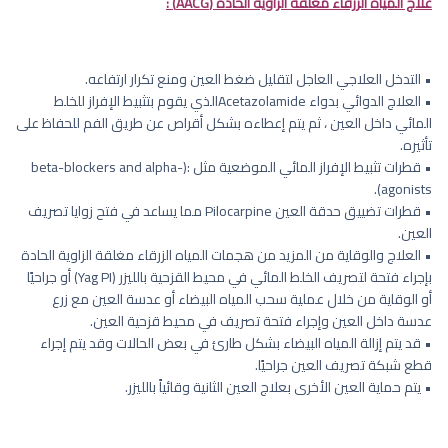
علاج المياه الزرقاء مغلقة الزاوية الحادة (AACG) :
• التدخل العلاجي العاجل لتقليل ضغط العين ومنع تكرار ارتفاعه.
• العلاج الدوائي بدواء Acetazolamideالذي يقوم بتثبيط الإفراز للخلط
المائي داخل العين ، ثم يتم إعطاءه بشكل أقراص عن طريق الفم للحفاظ على
تأثيره.
• قطرات تثبيط الإفراز المائي الموضعية مثل :(beta-blockers and alpha-
agonists).
• قطرات تضييق حدقة العين Pilocarpine مما يساعد في فتح زوايا تصريف
العين.
• العلاج والوقاية من المزيد من هجمات المياه الزرقاء مغلقة الزاوية الحادة
بإجراء فتحة لتصريف الخلط المائي في محيط القزحية بالليزر (Yag PI) أو جراحيًا
أو الوقاية من خلال عملية سحب المياه البيضاء أو عدسة العين مع زرع
عدسة داخل العين وإجراء فتحة تصريف في محيط قزحية العين.
• قد يتم إزالة المياه البيضاء بشكل طارئ في بعض الحالات وقد يتم إجراء
قطع شبكة تصريف العين جراحيًا.
• يتم حماية العين الأخرى بعلاج العين الثانية وقائياً بالليزر.