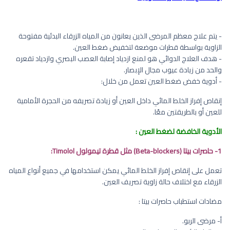
- يتم علاج معظم المرضى الذين يعانون من المياه الزرقاء البدئية مفتوحة
الزاوية بواسطة قطرات موضعة لتخفيض ضغط العين.
- هدف العلاج الدوائي هو لمنع ازدياد إصابة العصب البصري وازدياد تقعره
والحد من زيادة عيوب مجال الإبصار.
- أدوية خفض ضغط العين تعمل من خلال:
إنقاص إفراز الخلط المائي داخل العين أو زيادة تصريفه من الحجرة الأمامية
للعين أو بالطريقتين معًا.
الأدوية الخافضة لضغط العين :
1- حاصرات بيتا (Beta-blockers) مثل قطرة تيمولول Timolol:
تعمل على إنقاص إفراز الخلط المائي يمكن استخدامها في جميع أنواع المياه
الزرقاء مع اختلاف حالة زاوية تصريف العين.
مضادات استطباب حاصرات بيتا :
أ‌- مرضى الربو.