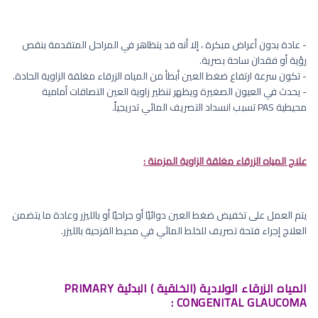
- عادة بدون أعراض مبكرة ، إلا أنه قد يتظاهر في المراحل المتقدمة بنقص
رؤية أو فقدان ساحة بصرية.
- تكون سرعة ارتفاع ضغط العين أبطأ من المياه الزرقاء مغلقة الزاوية الحادة.
- يحدث في العيون الصغيرة ويظهر تنظير زاوية العين التصاقات أمامية
محيطية PAS تسبب انسداد التصريف المائي تدريجياً.
علاج المياه الزرقاء مغلقة الزاوية المزمنة :
يتم العمل على تخفيض ضغط العين دوائيًا أو جراحيًا أو بالليزر وعادة ما يتضمن
العلاج إجراء فتحة تصريف للخلط المائي في محيط القزحية بالليزر.
المياه الزرقاء الولادية (الخلقية ) البدئية PRIMARY
CONGENITAL GLAUCOMA :