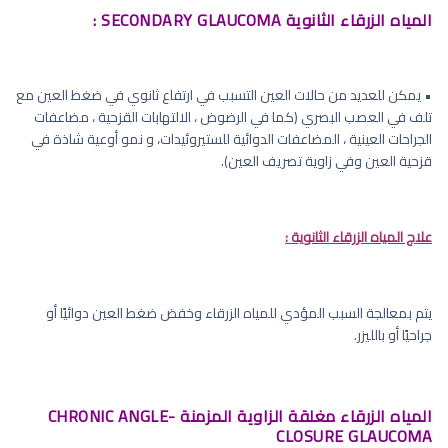
المياه الزرقاء الثانوية SECONDARY GLAUCOMA :
• يمكن للعديد من حالات العين التسبب في ارتفاع ثانوي في ضغط العين مع
تلف في العصب البصري (كما في الرضوض ، الالتهابات القزحية ، مضاعفات
الجراحات العينية ، المضاعفات الدوائية للستيروئيدات، و نمو أوعية شاذة في
قزحية العين وفي زاوية تصريف العين).
علاج المياه الزرقاء الثانوية :
يتم بمعالجة السبب المؤدي للمياه الزرقاء وخفض ضغط العين دوائيًا أو
جراحيًا أو بالليزر.
المياه الزرقاء مغلقة الزاوية المزمنة CHRONIC ANGLE-
CLOSURE GLAUCOMA