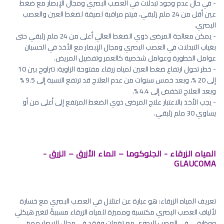
- في حال عدم وجود تبدلات في العصب البصري ومجال الإبصار مع ضغط
عين أقل من 24 ملم زئبقي، فيتم مراقبة لصيقة لضغط العين والعصب
البصري.
- يمكن معالجة المرضى ذوي الضغط العالي أعلى من 24 ملم زئبقي حتى
بغياب التبدلات في العصب البصري ومجال الإبصار مع الأخذ في الحسبان
عوامل الخطورة وعوامل شخصية كالعمر وتفضيل المريض.
- خطر تحول ارتفاع ضغط العين لمياه زرقاء مفتوحة الزاوية: تتراوح بين 10
إلى 20 %، وبعد خمس سنوات من عدم العلاج قد ترتفع النسبة إلى 9.5 %
وبعد العلاج تنخفض إلى 4.4 %.
- يجب الأخذ بالاعتبار علاج المرضى ذوي الضغط المرتفع إلى أعلى من أو
يساوي 30 ملم زئبقي.
المياه الزرقاء - الجلوكوما – الماء الأزرق – الزرق -
GLAUCOMA
تعريف المياه الزرقاء: هو عبارة عن اعتلال في العصب البصري مع خسارة
لألياف العصب البصري مكتسبة ومميزة للمياه الزرقاء مسببةً لتغير هيكلي
ووظيفي في العصب البصري مع تغيرات وفقد في مجال الإبصار مميز