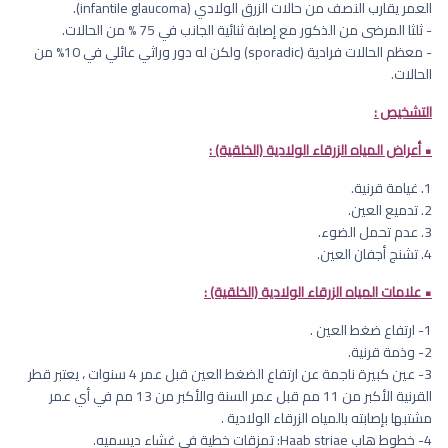
العمر يقارب النصف من حالات الزرق الولادي (infantile glaucoma).
- ثلثا المرضى من الذكور مع إصابة ثنائية الجانب في 75 % من الحالات.
- معظم الحالات فرادية (sporadic) ولكن له دور وراثي عائلي في 10% من
الحالات.
التشخيص :
• أعراض المياه الزرقاء الولادية (الخلقية) :
1. غيامة قرنية.
2. تدميع العين.
3. عدم تحمل الضوء.
4. تشنج أجفان العين.
• علامات المياه الزرقاء الولادية (الخلقية) :
1- ارتفاع ضغط العين .
2- وذمة قرنية.
3- عين كبيرة ناجمة عن ارتفاع الضغط العين قبل عمر 4 سنوات ، يعتبر قطر
القرنية الأكبر من 11 مم قبل عمر السنة والأكبر من 13 مم في أي عمر
مشتبها بإصابته بالمياه الزرقاء الولادية .
4- خطوط هاب Haab striae: تمزقات خطية في غشاء ديسميه.