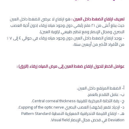
تعريف ارتفاع الضغط داخل العين :
هو ارتفاع لا عرضي للضغط داخل العين
حيث يبلغ أعلى من ٢١ ملم زئبقي دون وجود مياه زرقاء (دون أذية العصب
البصري ومجال الإبصار ومع تنظير طبيعي لزاوية العين).
- يوجد ارتفاع الضغط داخل العين دون وجود مياه زرقاء في حوالي ٤ إلى ٧ ٪
من الأفراد الأكبر من أربعين سنة.
عوامل الخطر لتحول ارتفاع ضغط العين إلى مرض المياه زرقاء (الزرق) :
أ‌- الضغط المرتفع داخل العين.
ب‌- عامل التقدم بالعمر.
ج- رقة الثخانة المركزية للقرنية Central corneal thickness.
د- ازدياد تقعر (تكهف) العصب البصري Cupping of the optic nerve.
هـ - ارتفاع القيمة الانحرافية المعيارية النمطية Pattern Standard
Deviation في فحص مجال الإبصار Visual field.