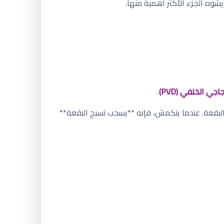
شوه الجزء الأكثر أهمية منها.
جي الخلفي (PVD)
.
بقعة. عندما ينكمش، فإنه **يسحب نسيج البقعة**