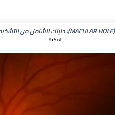
افي
الشبكية