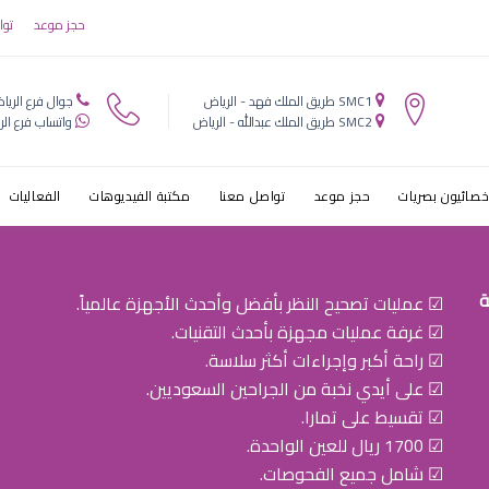
حجز موعد
توا
SMC1 طريق الملك فهد - الرياض
جوال فرع الريا
SMC2 طريق الملك عبدالله - الرياض
واتساب فرع الر
خصائيون بصريات
حجز موعد
تواصل معنا
مكتبة الفيديوهات
الفعاليات
ة
☑ عمليات تصحيح النظر بأفضل وأحدث الأجهزة عالمياً.
☑ غرفة عمليات مجهزة بأحدث التقنيات.
☑ راحة أكبر وإجراءات أكثر سلاسة.
☑ على أيدي نخبة من الجراحين السعوديين.
☑ تقسيط على تمارا.
☑ 1700 ريال للعين الواحدة.
☑ شامل جميع الفحوصات.