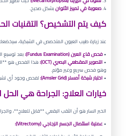
3.
تشوه في الرؤية (Metamorphopsia):
حيث تظهر الخط
4.
صعوبة في تمييز الألوان
بشكل صحيح.
كيف يتم التشخيص؟ التقنيات الح
عند زيارة طبيب العيون المتخصص في الشبكية، سيخضعك
•
فحص قاع العين (Fundus Examination):
بعد توسيع ال
•
التصوير المقطعي البصري (OCT):
هذا الفحص هو **الم
وهو فحص سريع وغير مؤلم.
•
اختبار شبكة أمسلر (Amsler Grid):
لفحص وجود أي تشوها
خيارات العلاج: الجراحة هي الحل ا
الخبر السار هو أن الثقب البقعي **قابل للعلاج**، والجر
•
عملية استئصال الجسم الزجاجي (Vitrectomy):