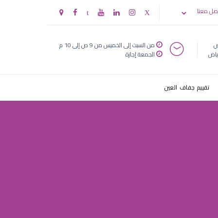
صل معنا
ض
من السبت إلى الخميس من 9 ص إلى 10 م
ياض
الجمعة إجازة
تقييم جفاف العين