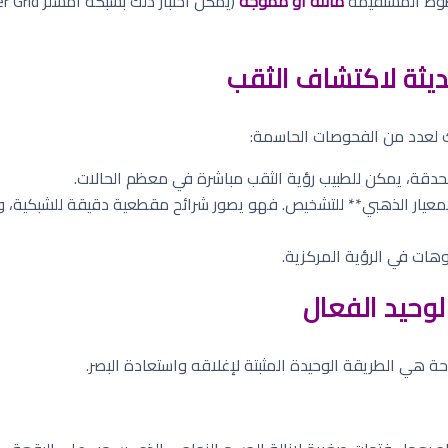
وط المستقيمة
مائلة أو مموجة
(يمكن اختبار ذلك بشبكة أمسلر Amsler Grid).
ديثة لاكتشاف الثقب
 لعدد من الفحوصات الحاسمة:
حدقة، يمكن للطبيب رؤية الثقب مباشرة في معظم الحالات.
عيار الذهبي** للتشخيص. فهو يصور شرائح مقطعية دقيقة للشبكية، وي
ت في الرؤية المركزية.
لوحيد الفعال
احة هي الطريقة الوحيدة المثبتة لإغلاقه واستعادة البصر.