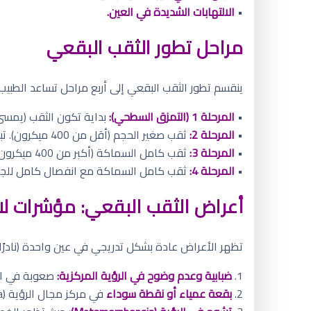
•
الالتهابات الشديدة في العين.
مراحل تطور الثقب البقعي
ينقسم تطور الثقب البقعي إلى أربع مراحل تساعد الطبيب
•
المرحلة 1 (التمزق السطحي):
بداية تكون الثقب (يمسى ث
•
المرحلة 2:
ثقب صغير الحجم (أقل من 400 ميكرون). تبدأ الأعراض في الظهور بوضوح.
•
المرحلة 3:
ثقب كامل السماكة (أكبر من 400 ميكرون) ولكن الجسم الزجاجي لا يزال ملتصقًا بالبقعة.
•
المرحلة 4:
ثقب كامل السماكة مع انفصال كامل للجسم
أعراض الثقب البقعي: مؤشرات لا
تظهر الأعراض عادة بشكل تدريجي في عين واحدة (نادرًا 
1.
ضبابية وعدم وضوح في الرؤية المركزية:
صعوبة في الق
2.
بقعة عمياء أو نقطة سوداء
في مركز مجال الرؤية (Scotoma).