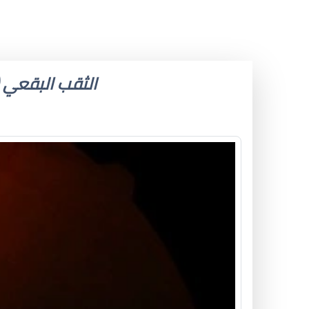
الثقب البقعي (MACULAR HOLE): دليلك الشامل من التشخيص إلى التع