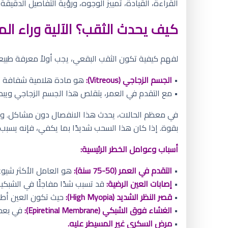
القراءة، القيادة، تمييز الوجوه، ورؤية التفاصيل الدق
كيف يحدث الثقب؟ الآلية وراء ال
لفهم كيفية تكون الثقب البقعي، يجب أولاً معرفة طبيع
•
الجسم الزجاجي (Vitreous):
هو مادة هلامية شفافة تم
• مع التقدم في العمر، يتقلص هذا الجسم الزجاجي ويب
في معظم الحالات، يحدث هذا الانفصال دون مشاكل. ول
بقوة. إذا كان هذا السحب شديدًا بما يكفي، فإنه يسبب تمز
أسباب وعوامل الخطر الرئيسية:
•
التقدم في العمر (50-75 سنة):
هو العامل الأكثر شيوع
•
إصابات العين الرضية:
قد تسبب شدًا مفاجئًا في الشبكية
•
قصر النظر الشديد (High Myopia):
حيث تكون العين أطول
•
الغشاء فوق الشبكي (Epiretinal Membrane):
في بعض 
•
مرض السكري غير المسيطر عليه.