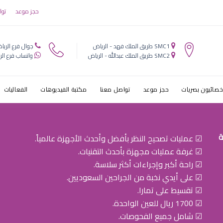
حجز موعد
توا
SMC1 طريق الملك فهد - الرياض
جوال فرع الريا
SMC2 طريق الملك عبدالله - الرياض
واتساب فرع الر
خصائيون بصريات
حجز موعد
تواصل معنا
مكتبة الفيديوهات
الفعاليات
ة
☑ عمليات تصحيح النظر بأفضل وأحدث الأجهزة عالمياً.
☑ غرفة عمليات مجهزة بأحدث التقنيات.
☑ راحة أكبر وإجراءات أكثر سلاسة.
☑ على أيدي نخبة من الجراحين السعوديين.
☑ تقسيط على تمارا.
☑ 1700 ريال للعين الواحدة.
☑ شامل جميع الفحوصات.