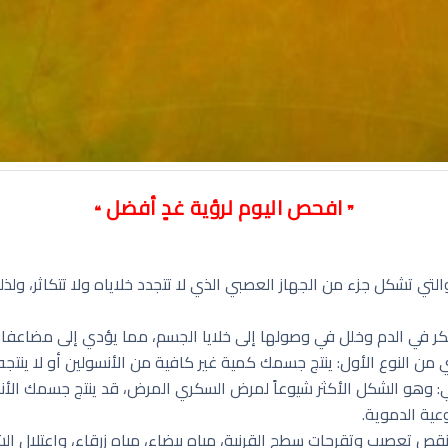
افحص اليوم لرؤية غدٍ أفضل
❝
❞
 والتي تشكل جزء من الجهاز العصبي الذي لا تتجدد خلاياه ولا تتكاثر، و
كر في الدم وخلل في وصولها إلى خلايا الجسم، مما يؤدي إلى مضاعفات
 من النوع الأول: ينتج جسمك كمية غير كافية من الأنسولين أو لا ينتجه
: وهو الشكل الأكثر شيوعاً لمرض السكري المرض، قد ينتج جسمك الأنسو
عية الدموية.
قص تعصيب وتقرحات سطح القرنية، مياه بيضاء، مياه زرقاء، واعتلال ا