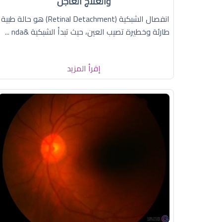
والعلاج العاجل
انفصال الشبكية (Retinal Detachment) هو حالة طبية
طارئة وخطيرة تصيب العين، حيث تبدأ الشبكية &nda ...
إقرأ المزيد