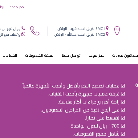
حجز موعد
توا
SMC1 طريق الملك فهد - الرياض
جوال فرع الريا
SMC2 طريق الملك عبدالله - الرياض
واتساب فرع الر
خصائيون بصريات
حجز موعد
تواصل معنا
مكتبة الفيديوهات
الفعاليات
ة
☑ عمليات تصحيح النظر بأفضل وأحدث الأجهزة عالمياً.
☑ غرفة عمليات مجهزة بأحدث التقنيات.
☑ راحة أكبر وإجراءات أكثر سلاسة.
☑ على أيدي نخبة من الجراحين السعوديين.
☑ تقسيط على تمارا.
☑ 1700 ريال للعين الواحدة.
☑ شامل جميع الفحوصات.