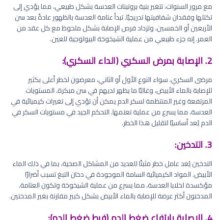
مع مرور السنوات، تتغير بنية بروتينات العدسة بشكل طبيعي، مما يؤدي إلى
تكتلها وفقدان شفافيتها تدريجيًا. تبدأ عتامة العدسة بالظهور عادةً بعد سن
الأربعين أو الخمسين، وتزداد فرص الإصابة بشكل ملحوظ مع كل عقد من
العمر. إنه جزء طبيعي من عملية الشيخوخة البيولوجية للعين.
2. الإصابة بمرض السكري (الداء السكري):
مرضى السكري، سواء النوع الأول أو الثاني، معرضون لخطر أعلى بكثير
للإصابة بالماء الأبيض، وغالبًا ما يظهر لديهم في سن مبكرة. المستويات
المرتفعة وغير المنتظمة لسكر الدم يمكن أن تؤدي إلى تغيرات كيميائية في
العدسة، مما يسرع من عملية تعتمها. التحكم الجيد في مستويات السكر في
الدم يُعد أساسيًا لتقليل هذا الخطر.
3. التدخين:
التدخين يُعد عامل خطر مثبتًا للعديد من المشاكل الصحية، بما في ذلك الماء
الأبيض. المواد الكيميائية السامة الموجودة في دخان التبغ تسبب أضرارًا
مؤكسدة لخلايا العدسة، مما يسرع من عملية الشيخوخة وتكون العتامة.
المدخنون أكثر عرضة للإصابة بالماء الأبيض بشكل كبير مقارنة بغير المدخنين.
4. الإصابة بارتفاع ضغط الدم (فرط ضغط الدم):