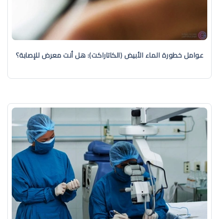
عوامل خطورة الماء الأبيض (الكاتاراكت): هل أنت معرض للإصابة؟