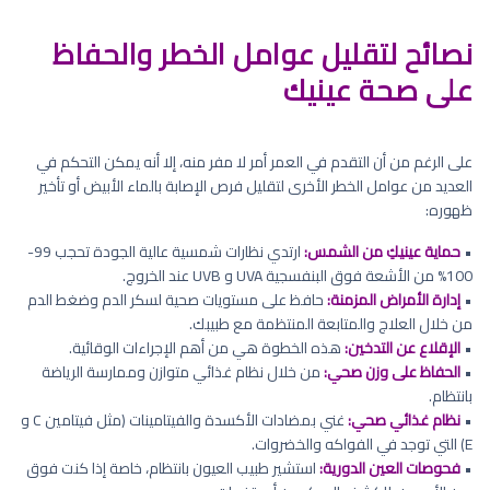
نصائح لتقليل عوامل الخطر والحفاظ
على صحة عينيك
على الرغم من أن التقدم في العمر أمر لا مفر منه، إلا أنه يمكن التحكم في
العديد من عوامل الخطر الأخرى لتقليل فرص الإصابة بالماء الأبيض أو تأخير
ظهوره:
•
حماية عينيكِ من الشمس:
ارتدي نظارات شمسية عالية الجودة تحجب 99-
100% من الأشعة فوق البنفسجية UVA و UVB عند الخروج.
•
إدارة الأمراض المزمنة:
حافظ على مستويات صحية لسكر الدم وضغط الدم
من خلال العلاج والمتابعة المنتظمة مع طبيبك.
•
الإقلاع عن التدخين:
هذه الخطوة هي من أهم الإجراءات الوقائية.
•
الحفاظ على وزن صحي:
من خلال نظام غذائي متوازن وممارسة الرياضة
بانتظام.
•
نظام غذائي صحي:
غني بمضادات الأكسدة والفيتامينات (مثل فيتامين C و
E) التي توجد في الفواكه والخضروات.
•
فحوصات العين الدورية:
استشير طبيب العيون بانتظام، خاصة إذا كنت فوق