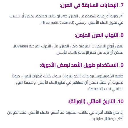
7. الإصابات السابقة في العين:
أي ضربة أو إصابة شديدة في العين، حتى لو كانت قديمة، يمكن أن تتسبب
في تكون الماء الأبيض الرضحي (Traumatic Cataract).
8. التهاب العين المزمن:
بعض أنواع الالتهابات المزمنة داخل العين، مثل التهاب القزحية (Uveitis)،
يمكن أن تزيد من خطر الإصابة بالماء الأبيض.
9. الاستخدام طويل الأمد لبعض الأدوية:
خاصة الكورتيكوستيرويدات (الكورتيزون)، سواء كانت قطرات للعين، حبوبًا
فموية، أو حقنًا، يمكن أن تساهم في تطور الماء الأبيض، وتحديدًا النوع
الخلفي تحت المحفظة.
10. التاريخ العائلي (الوراثة):
إذا كان هناك أفراد في عائلتكِ المقربة قد أصيبوا بالماء الأبيض، فقد تكونين
أكثر عرضة للإصابة به.