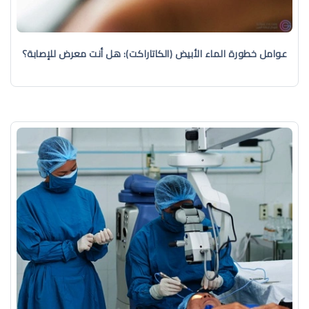
عوامل خطورة الماء الأبيض (الكاتاراكت): هل أنت معرض للإصابة؟