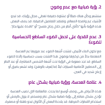
2. رؤية ضبابية مع عدم وضوح:
ستشعر وكأن هناك ضبابًا أو غشاوة خفيفة تغطي مجال رؤيتك. قد تبدو
الأشياء غير واضحة المعالم، وتفتقد للتفاصيل الدقيقة. قد يصف البعض
هذه الرؤية بأنها "كأنني أنظر من خلال زجاج متسخ" أو "نافذة عليها بخار".
3. عدم القدرة على تحمل الضوء الساطع (الحساسية
للضوء):
مع تكون الماء الأبيض، تتشتت أشعة الضوء عند مرورها عبر العدسة
المعتمة بدلاً من تركيزها بوضوح. هذا التشتت يسبب حساسية زائدة للضوء
الساطع. قد تجد صعوبة في الرؤية تحت أشعة الشمس المباشرة، أو عند النظر
إلى المصابيح الأمامية للسيارات ليلاً (ما يُعرف بالوهج)، وقد تشعر بضيق أو
إزعاج شديد في العين.
4. عتامة العدسة، ورؤية ضبابية بشكل عام:
هذه الأعراض هي وصف أوسع لما يحدث. فالعتامة التي تصيب العدسة
تؤدي بشكل مباشر إلى رؤية ضبابية بشكل عام ومستمر، لا يزول بالرمش أو
استخدام القطرات المرطبة. قد يلاحظ البعض أن الألوان تبدو باهتة أو مصفرة،