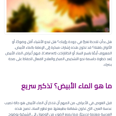
هل بدأتِ تلاحظ تغيرًا في جودة رؤيتك؟ هل تبدو الأشياء أقل وضوحًا، أو
الألوان باهتة؟ قد تكون هذه إشارات مبكرة إلى الإصابة بالماء الأبيض،
المعروف أيضًا باسم الساد أو الكاتاراكت (Cataract). فهم أعراض الماء الأبيض
يُعد خطوة حاسمة نحو التشخيص المبكر والعلاج الفعال للحفاظ على صحة
بصرك.
ما هو الماء الأبيض؟ تذكير سريع
قبل الغوص في الأعراض، من المهم أن نتذكر أن الماء الأبيض هو حالة تصيب
عدسة العين، التي تكون شفافة بطبيعتها. مع تطور الساد، تصبح هذه
العدسة معتمة تدريجيًا، مما يمنع الضوء من الوصول إلى الشبكية بوضوح