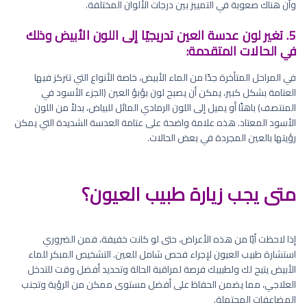
وأن هناك صعوبة في التمييز بين درجات الألوان المختلفة.
5. تغير لون عدسة العين تدريجيًا إلى اللون الأبيض وذلك
في الحالات المتقدمة:
في المراحل المتأخرة جدًا من الماء الأبيض، خاصة الأنواع التي تتركز فيها
العتامة بشكل كبير، يمكن أن يصبح لون بؤبؤ العين (الجزء الأسود في
المنتصف) باهتًا أو يميل إلى اللون الرمادي المائل للبياض، بدلاً من اللون
الأسود المعتاد. هذه علامة واضحة على عتامة العدسة الشديدة التي يمكن
رؤيتها بالعين المجردة في بعض الحالات.
متى يجب زيارة طبيب العيون؟
إذا لاحظت أيًا من هذه الأعراض، حتى لو كانت خفيفة، فمن الضروري
استشارة طبيب العيون لإجراء فحص شامل للعين. التشخيص المبكر للماء
الأبيض يتيح لك ولطبيبك فرصة لمراقبة الحالة وتحديد أفضل وقت للتدخل
العلاجي، مما يضمن الحفاظ على أفضل مستوى ممكن من الرؤية وتجنب
المضاعفات المحتملة.