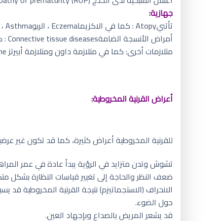
جهازية:
تأتبيAtopy : كما في الاكزيماEczema ، الربوAsthma ، حمى القش Hay fever.
أمراض الأنسجة الضامةConnective tissue diseases : كما في متلازمة اهلر دانلوس Ehlers-Danlos syndrome ومتلازمة مارفان Marfan syndrome .
متلازمات أخرى: كما في متلازمة داون ومتلازمة أبيرتز Apert’s syndrome.
أعراض القرنية المخروطية:
للقرنية المخروطية أعراض كثيرة، كما قد تكون غير عرض
تشوش وتدن متزايد في الرؤية يبدأ عادة في عمر المرا
ضعف النظر والحاجة إلى تغيير قياسات النظارة بشكل متكر
الانحراف (الاستجماتيزم) نتيجة القرنية المخروطية قد 
حول الضوء.
قد يشعر المريض بالصداع وبإجهاد العين.