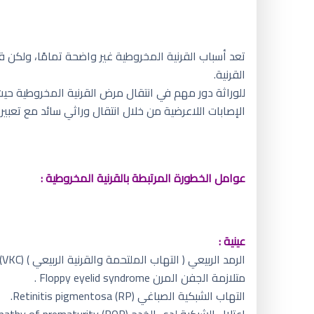
تعد أسباب القرنية المخروطية غير واضحة تمامًا، ولكن
القرنية.
الإصابات اللاعرضية من خلال انتقال وراثي سائد مع تعبير
عوامل الخطورة المرتبطة بالقرنية المخروطية :
عينية :
الرمد الربيعي ( التهاب الملتحمة والقرنية الربيعي ) Vernal keratoconjunctivitis (VKC).
متلازمة الجفن المرن Floppy eyelid syndrome .
التهاب الشبكية الصباغي Retinitis pigmentosa (RP).
اعتلال الشبكية لدى الخدج Retinopathy of prematurity (ROP) .