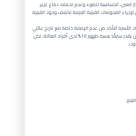
 العين، الحساسية للضوء وعدم تحمله، دماع غزير.
جراء الفحوصات القرنية اللازمة لكشف وجود القرنية
الأسرة التأكد من عدم الإصابة خاصة مع تاريخ عائلي
بالحالة أو وجود عوامل الخطورة للإصابة بالقرنية المخروطية، إذ أن للوراثة دور مهم في انتقال مرض القرنية المخروطية حيث كان يقدر سابقًا بنسبة ظهور 10% لدى أفراد العائلة، لكن
وت.
بارز.