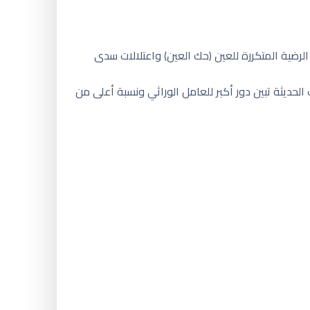
رضية المتكررة للعين (حك العين) واعتلالات سدى
بة ظهور 10% لدى أفراد العائلة ، لكن مع الدراسات الحديثة تبين دور أكبر للعامل الوراثي ونسبة أعلى من