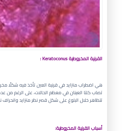
القرنية المخروطية
Keratoconus
:
هي اضطراب متزايد في قرنية العين تأخذ فيه شكلًا مخروط
تصاب كلتا العينان في معظم الحالات، على الرغم من عدم 
تتظاهر خلال البلوغ على شكل قصر نظر متزايد وانحراف نظ
أسباب القرنية المخروطية: