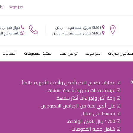
حجز موعد
توا
SMC1 طريق الملك فهد - الرياض
جوال فرع الريا
SMC2 طريق الملك عبدالله - الرياض
واتساب فرع الر
خصائيون بصريات
حجز موعد
تواصل معنا
مكتبة الفيديوهات
الفعاليات
ة
☑ عمليات تصحيح النظر بأفضل وأحدث الأجهزة عالمياً.
☑ غرفة عمليات مجهزة بأحدث التقنيات.
☑ راحة أكبر وإجراءات أكثر سلاسة.
☑ على أيدي نخبة من الجراحين السعوديين.
☑ تقسيط على تمارا.
☑ 1700 ريال للعين الواحدة.
☑ شامل جميع الفحوصات.