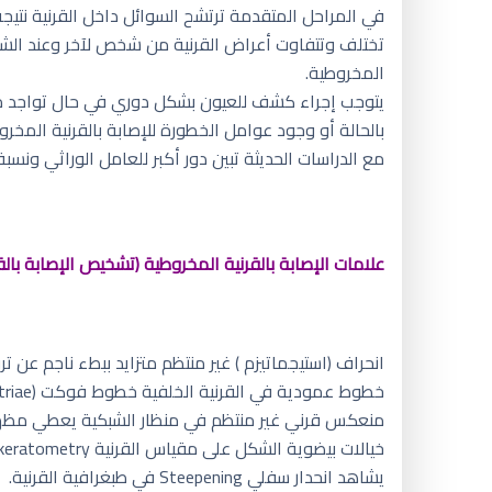
في المراحل المتقدمة ترتشح السوائل داخل القرنية نتيج
تختلف وتتفاوت أعراض القرنية من شخص لآخر وعند الشك
المخروطية.
يتوجب إجراء كشف للعيون بشكل دوري في حال تواجد مرض 
مع الدراسات الحديثة تبين دور أكبر للعامل الوراثي ونسب
علامات الإصابة بالقرنية المخروطية (تشخيص الإصابة بالق
انحراف (استيجماتيزم ) غير منتظم متزايد ببطء ناجم عن تر
خطوط عمودية في القرنية الخلفية خطوط فوكت (Vot striae).
منعكس قرني غير منتظم في منظار الشبكية يعطي مظهر قطرة الز
خيالات بيضوية الشكل على مقياس القرنية keratometry .
يشاهد انحدار سفلي Steepening في طبغرافية القرنية.