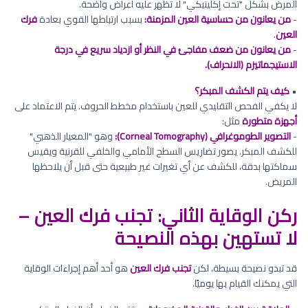
المرض بشكل "تحت إكلينيكي" لا تظهر عليه أعراض واضحة.
-
من يعانون من حساسية العين المزمنة:
بسبب ارتباطها القوي بعادة
فرك
العين
.
-
من يعانون من ضعف مفاجئ في النظر أو ازدياد سريع في درجة
الاستيجماتيزم (الانحراف).
•
كيف يتم الكشف المبكر؟
لا يكفي الفحص التقليدي للعين باستخدام مخطط الحروف. يتم الاعتماد على
أجهزة متطورة
مثل:
-
التصوير الطوموغرافي (Corneal Tomography):
وهو "المعيار الذهبي"
للكشف المبكر. يصور تضاريس السطح الأمامي والخلفي للقرنية ويقيس
سماكتها بدقة، للكشف عن أي تغيرات غير طبيعية حتى قبل أن يلاحظها
المريض.
ركن الوقاية الثاني: تجنب فرك العين –
لا تستهين بهذه النصيحة
قد تبدو نصيحة بسيطة، لكن
تجنب فرك العين
هو أحد أهم إجراءات الوقاية
التي يمكنك القيام بها يوميًا.