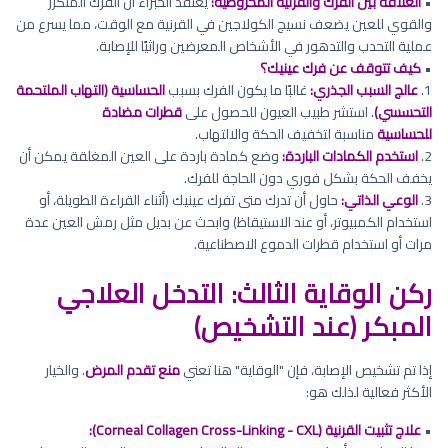
•
العلاقة بين الفرك والقرنية المخروطية:
يعتقد الخبراء أن الفرك المتكرر
والقوي للعين يضعف نسيج الكولاجين في القرنية مع الوقت، مما يسرع من
عملية التحدب والتدهور في الأشخاص المعرضين وراثيًا للإصابة.
•
كيف تتوقف عن فرك عينيك؟
1.
عالج السبب الجذري:
غالبًا ما يكون الفرك بسبب
الحساسية (التهاب الملتحمة
التحسسي)
. استشر طبيب العيون للحصول على
قطرات مضادة
للحساسية
مناسبة لتخفيف الحكة والالتهاب.
2.
استخدم الكمادات الباردة:
وضع كمادة باردة على العين المغلقة يمكن أن
يخفف الحكة بشكل فوري دون الحاجة للفرك.
3.
الوعي الذاتي:
حاول أن تدرك متى تفرك عينيك (أثناء القراءة الطويلة، أو
استخدام الكمبيوتر، أو عند الاستيقاظ) وابحث عن بديل مثل رمش العين عدة
مرات أو استخدام قطرات الدموع الاصطناعية.
ركن الوقاية الثالث: التدخل العلاجي
المبكر (عند التشخيص)
إذا تم تشخيص الإصابة، فإن "الوقاية" هنا تعني
منع تقدم المرض
. والخيار
الأكثر فعالية لذلك هو:
•
علاج تثبيت القرنية (Corneal Collagen Cross-Linking - CXL):