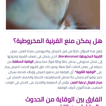
هل يمكن منع القرنية المخروطية؟
يُطرح هذا السؤال كثيرًا من قبل المرضى والمهتمين بصحة العين. مرض
القرنية المخروطية (Keratoconus)
، الذي يتمثل في ضعف القرنية وتحولها
إلى شكل مخروطي، يحمل جانبًا وراثيًا قويًا، مما يجعل
الوقاية المطلقة
من
حدوثه في بعض الحالات أمرًا صعبًا. ومع ذلك، فإن الفهم الحديث للمرض يركز
على
"الوقاية الثانوية"
، أي الوقاية من تدهور المرض وإبطاء تقدمه بشكل
كبير، وهو أمر ممكن جدًا بفضل الاستراتيجيات الحديثة والكشف المبكر. في
مركز قلوبال لرعاية العين
، نؤمن أن المعرفة والقدرة على التدخل في الوقت
المناسب هما أقوى أدوات الوقاية.
الفارق بين الوقاية من الحدوث