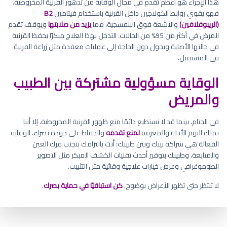
هذا الإجراء هو أعظم تقدم في مجال الوقاية من تدهور القرنية المخروطية.
فهو يقوي روابط الكولاجين داخل القرنية باستخدام فيتامين
B2
(الريبوفلافين)
والأشعة فوق البنفسجية، مما
يزيد من صلابتها
ويوقف تقدم
المرض في أكثر من 95% من الحالات. التدخل بهذا العلاج مبكرًا يحفظ القرنية
في حالتها الأصلية ويحول دون الحاجة إلى عمليات معقدة مثل زراعة القرنية
في المستقبل.
الوقاية مسؤولية مشتركة بين الطبيب
والمريض
في الختام، بينما قد لا نستطيع دائمًا منع ظهور القرنية المخروطية، إلا أننا
نملك اليوم الأدلة والمعرفة
لمنع تقدمه
والحفاظ على جودة بصرك. الوقاية
الفعالة هي شراكة بينك وبين طبيبك: أنت بالتزامك بتجنب فرك العين
والمتابعة، وطبيبك بتوفير أحدث تقنيات الكشف المبكر مثل التصوير
الطوموغرافي وعرض خيارات علاجية وقائية مثل التثبيت.
لا تنتظر حتى تظهر الأعراض بوضوح.
كن استباقيًا في حماية بصرك
.