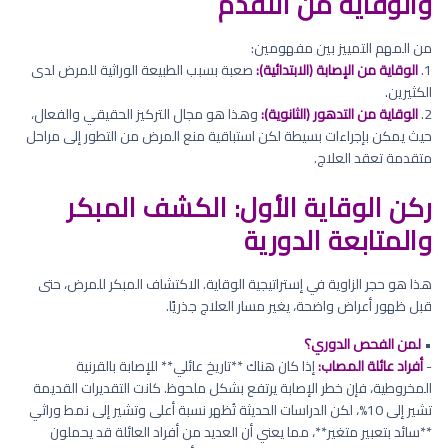
والوقاية من التقدم
من المهم التمييز بين مفهومين:
1.
الوقاية من الإصابة (الابتدائية):
صعبة بسبب الطبيعة الوراثية للمرض لدى
الكثيرين.
2.
الوقاية من التدهور (الثانوية):
وهذا هو مجال التركيز الحقيقي والفعال،
حيث يمكن بإجراءات بسيطة لكن استباقية منع المرض من التطور إلى مراحل
متقدمة تعقد العلاج.
ركن الوقاية الأول: الكشف المبكر
والمتابعة الدورية
هذا هو حجر الزاوية في إستراتيجية الوقاية. الاكتشاف المبكر للمرض، حتى
قبل ظهور أعراض واضحة، يغير مسار العلاج جذريًا.
•
لمن الفحص الدوري؟
-
أفراد عائلة المصاب:
إذا كان هناك **تاريخ عائلي** للإصابة بالقرنية
المخروطية، فإن خطر الإصابة يرتفع بشكل ملحوظ. كانت التقديرات القديمة
تشير إلى 10%، لكن الدراسات الحديثة تُظهر نسبة أعلى وتشير إلى نمط وراثي
**سائد بتعبير متغير**، مما يعني أن العديد من أفراد العائلة قد يحملون