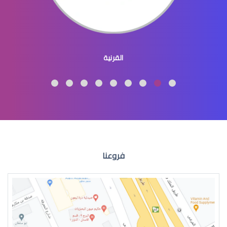
القرنية المحدبة
القرنية
االقرنية المخروطية علاج
فروعنا
القرنية المخروطية اعراض