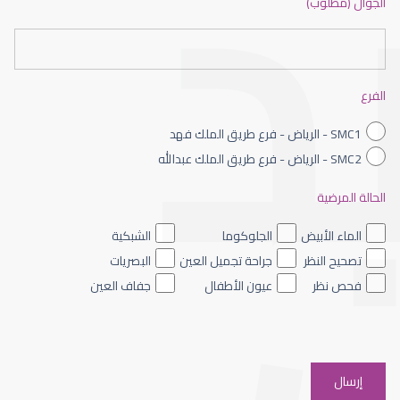
الجوال (مطلوب)
القرنية الصناعية
الفرع
SMC1 - الرياض - فرع طريق الملك فهد
SMC2 - الرياض - فرع طريق الملك عبدالله
الحالة المرضية
القرنية المخروطية والليزك
الماء الأبيض
الجلوكوما
الشبكية
تصحيح النظر
جراحة تجميل العين
البصريات
فحص نظر
عيون الأطفال
جفاف العين
القرنية الرقيقة وعلاجها