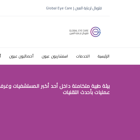
LLMS.TXT
قلوبال لرعاية العين | Global Eye Care
الرئيسية
الخدمات
استشاريون عيون
أخصائيون عيون
أ
بيئة طبية متكاملة داخل أحد أكبر المستشفيات وغرف
عمليات بأحدث التقنيات