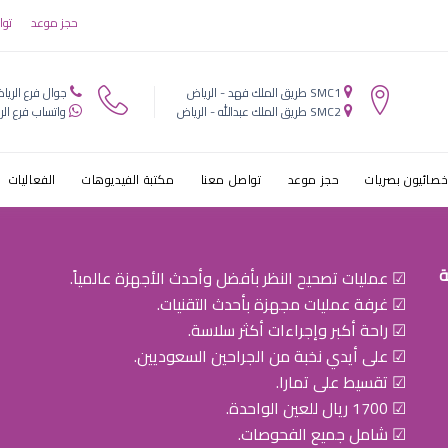
حجز موعد
توا
SMC1 طريق الملك فهد - الرياض
جوال فرع الريا
SMC2 طريق الملك عبدالله - الرياض
واتساب فرع الر
خصائيون بصريات
حجز موعد
تواصل معنا
مكتبة الفيديوهات
الفعاليات
ة
☑ عمليات تصحيح النظر بأفضل وأحدث الأجهزة عالمياً.
☑ غرفة عمليات مجهزة بأحدث التقنيات.
☑ راحة أكبر وإجراءات أكثر سلاسة.
☑ على أيدي نخبة من الجراحين السعوديين.
☑ تقسيط على تمارا.
☑ 1700 ريال للعين الواحدة.
☑ شامل جميع الفحوصات.