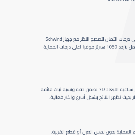
أحدث وأسرع تقنية بأعلى درجات الأمان لتصحيج النظر مع جهاز Schwind
Amaris 1050 الذي يعمل بتردد 1050 هيرتز موفرا اعلى درجات الحماية
كاميرا تتبع حركة العين سباعية الابعاد 7D تضمن دقة ونسبة ثبات فائقة
ر بحيث تظهر النتائج بشكل أسرع واكثر فعالية.
اء العملية بدون لمس العين أو قطع القرنية.