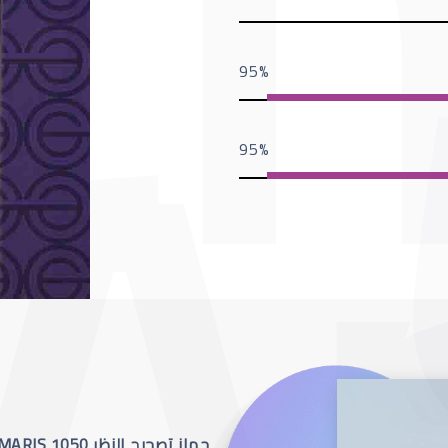
95
95
جهاز تصحيح النظر SCHWIND AMARIS 1050