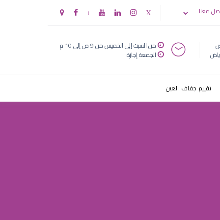
صل معنا
ض
من السبت إلى الخميس من 9 ص إلى 10 م
ياض
الجمعة إجازة
تقييم جفاف العين