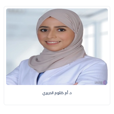
د. أم كلثوم الحريري