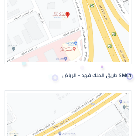
دكتور عيون
SMC1 طريق الملك فهد - الرياض
دكتور عيون واتس اب