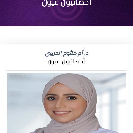
متلازمة العين الصغيرة
أخصائيون عيون
د. أم كلثوم الحريري
أخصائيون عيون