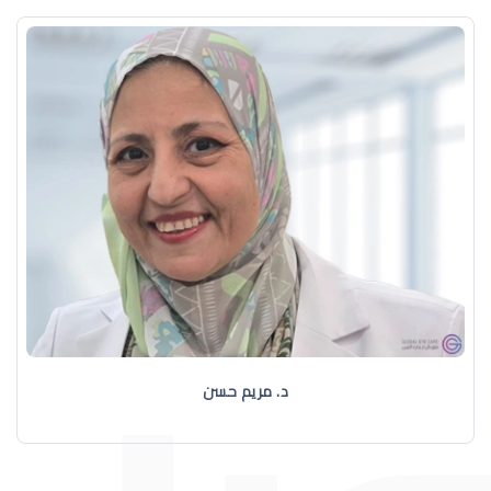
د. مريم حسن