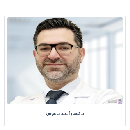
د. تيسير أحمد جاموس