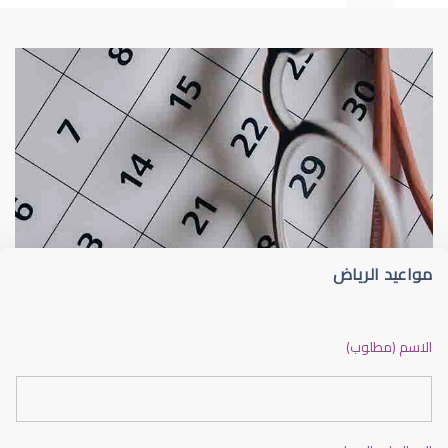
طبيب عيون
د أم كلثوم الحريري
مواعيد الرياض
دكتور عيون بالرياض ممتاز
الاسم (مطلوب)