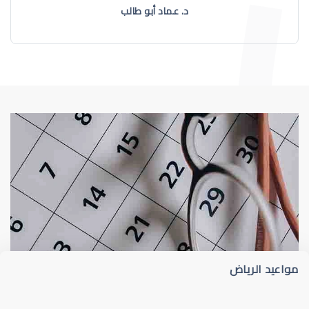
د. عماد أبو طالب
طبيب عيون
د أم كلثوم الحريري
مواعيد الرياض