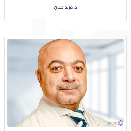
د. مريم حسن