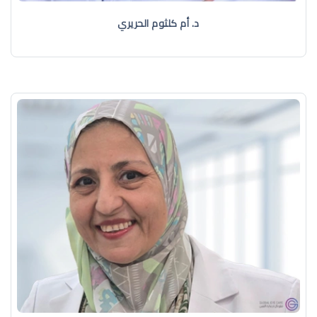
د. أم كلثوم الحريري