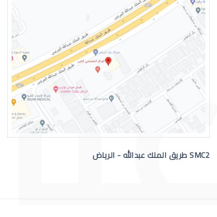
دكتور عيون واتس اب
رقم دكتور عيون للاستشاره
SMC2 طريق الملك عبدالله - الرياض
افضل دكتور عيون في السعودية