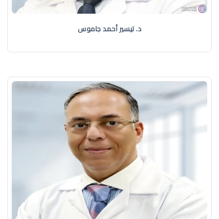
د. تيسير أحمد جاموس