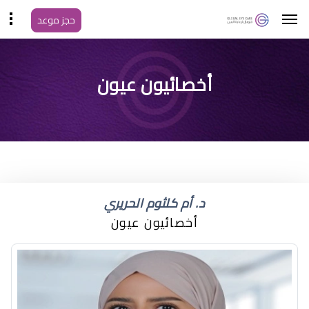
حجز موعد
ماذا يسبب جفاف العين
أخصائيون عيون
د. أم كلثوم الحريري
أخصائيون عيون