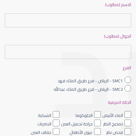
دكتور عيون بالرياض ممتاز
الاسم (مطلوب)
الجوال (مطلوب)
طبيب عيون شمال الرياض
الفرع
SMC1 - الرياض - فرع طريق الملك فهد
SMC2 - الرياض - فرع طريق الملك عبدالله
الحالة المرضية
طبيب عيون الرياض
الماء الأبيض
الجلوكوما
الشبكية
تصحيح النظر
جراحة تجميل العين
البصريات
فحص نظر
عيون الأطفال
جفاف العين