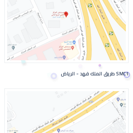
دكتور عيون
SMC1 طريق الملك فهد - الرياض
دكتور عيون واتس اب