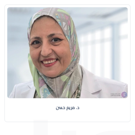
د. مريم حسن