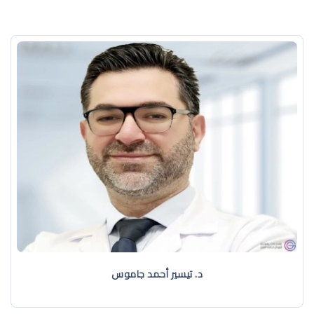
د. تيسير أحمد جاموس