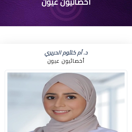
ماذا يسبب الجفاف
أخصائيون عيون
للاطفال
د. أم كلثوم الحريري
أخصائيون عيون