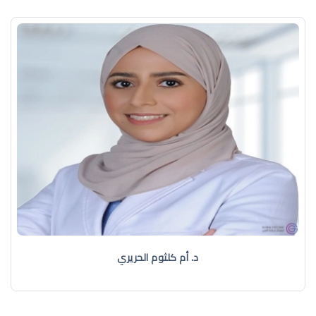
د. أم كلثوم الحريري