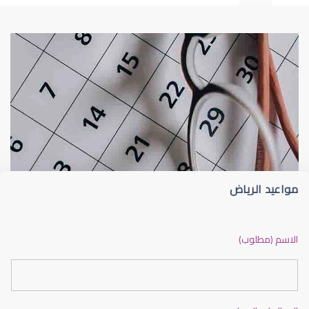
طبيب عيون
د أم كلثوم الحريري
مواعيد الرياض
دكتور عيون بالرياض ممتاز
الاسم (مطلوب)