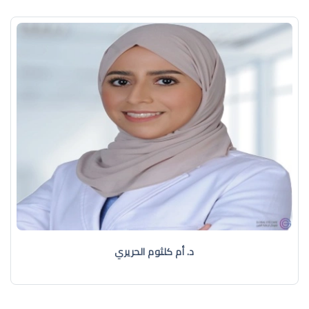
د. أم كلثوم الحريري