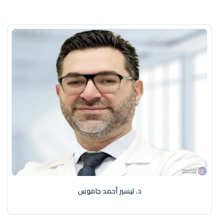
د. تيسير أحمد جاموس