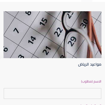
طبيب عيون
د أم كلثوم الحريري
مواعيد الرياض
دكتور عيون بالرياض ممتاز
الاسم (مطلوب)