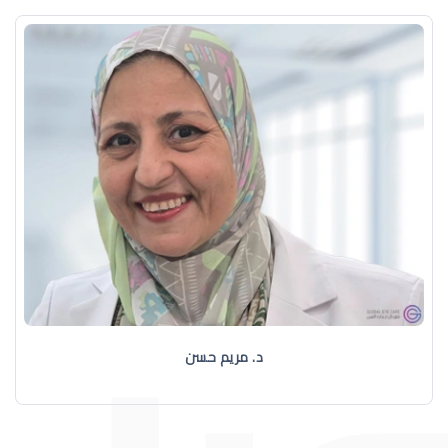
د. مريم حسن