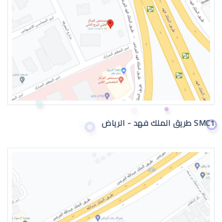
دكتور عيون
SMC1 طريق الملك فهد - الرياض
دكتور عيون واتس اب