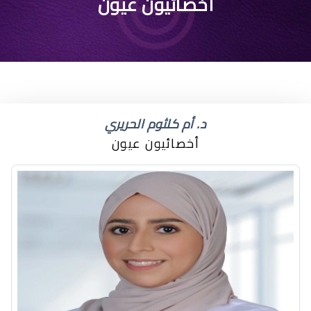
كيف جفاف العين
أخصائيون عيون
د. أم كلثوم الحريري
أخصائيون عيون