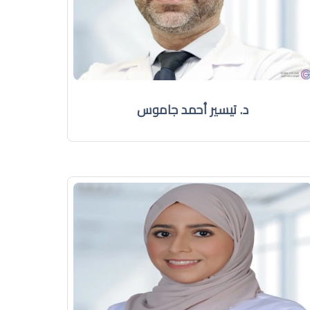
د. تيسير أحمد جاموس