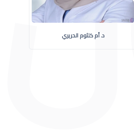
د. أم كلثوم الحريري