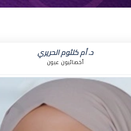
د. أم كلثوم الحريري
أخصائيون عيون