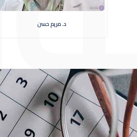
د. مريم حسن
طبيب عيون
د أم كلثوم الحريري