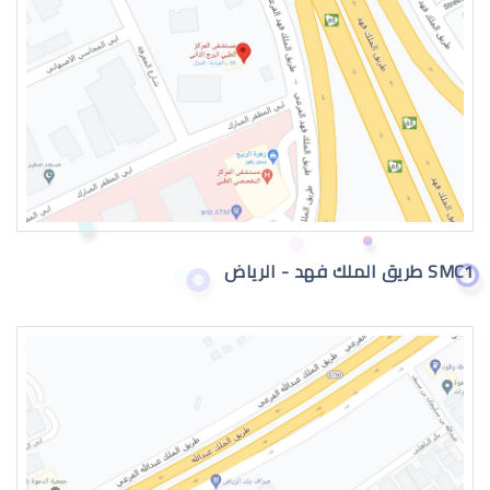
دكتور عيون
SMC1 طريق الملك فهد - الرياض
دكتور عيون واتس اب