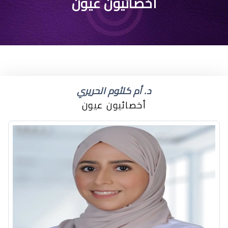
كيفية علاج جفاف العين
أخصائيون عيون
الشديد
د. أم كلثوم الحريري
أخصائيون عيون