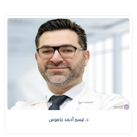
د. تيسير أحمد جاموس