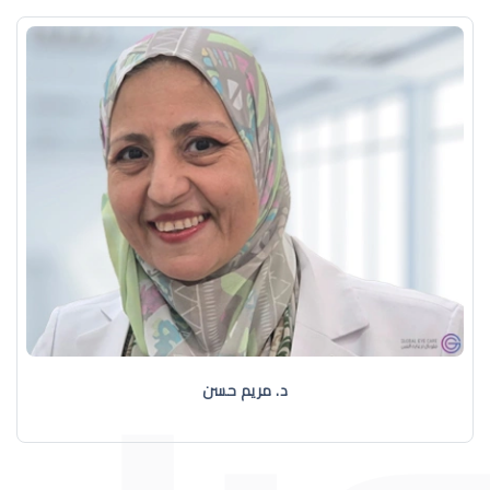
د. مريم حسن