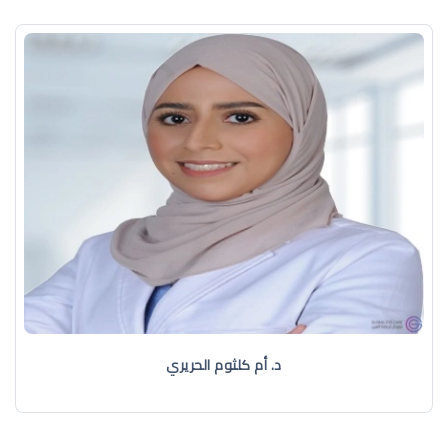
د. أم كلثوم الحريري