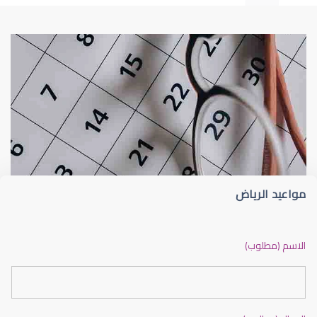
طبيب عيون
د أم كلثوم الحريري
مواعيد الرياض
دكتور عيون بالرياض ممتاز
الاسم (مطلوب)