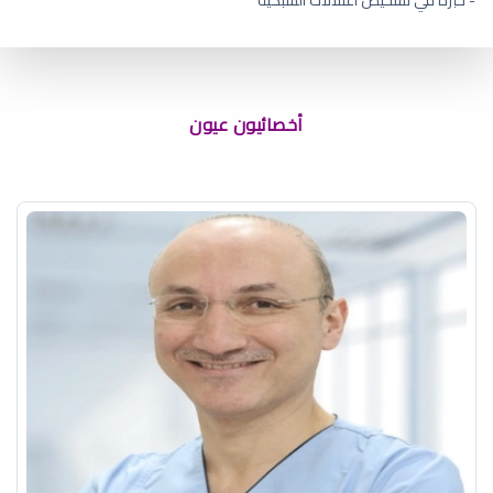
قطرة هاى فريش سعر
أخصائيون عيون