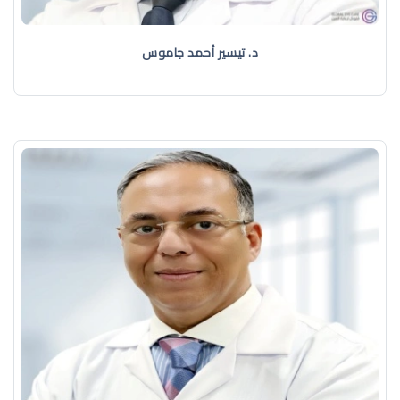
د. تيسير أحمد جاموس