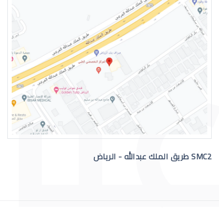
دكتور عيون واتس اب
رقم دكتور عيون للاستشاره
SMC2 طريق الملك عبدالله - الرياض
افضل دكتور عيون في السعودية