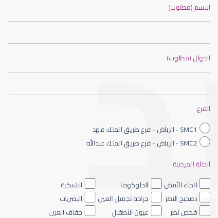
دكتور عيون بالرياض ممتاز
الاسم (مطلوب)
الجوال (مطلوب)
طبيب عيون شمال الرياض
الفرع
SMC1 - الرياض - فرع طريق الملك فهد
SMC2 - الرياض - فرع طريق الملك عبدالله
الحالة المرضية
طبيب عيون الرياض
الماء الأبيض
الجلوكوما
الشبكية
تصحيح النظر
جراحة تجميل العين
البصريات
فحص نظر
عيون الأطفال
جفاف العين