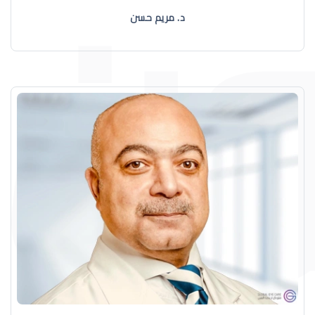
د. مريم حسن