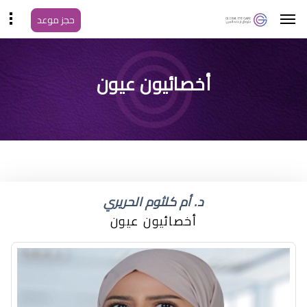
حجز موعد
قطرة هاى فريش سعر
أخصائيون عيون
د. أم كلثوم الحريري
أخصائيون عيون