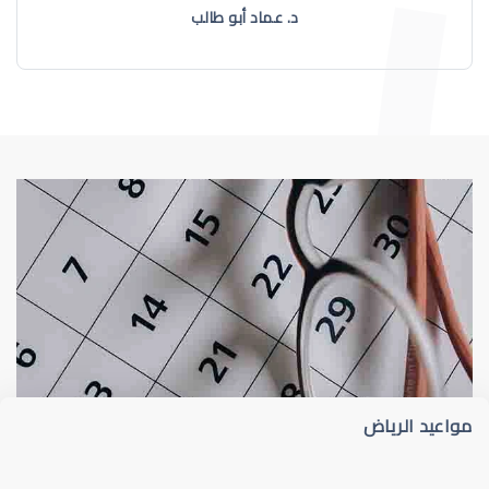
د. عماد أبو طالب
طبيب عيون
د أم كلثوم الحريري
مواعيد الرياض