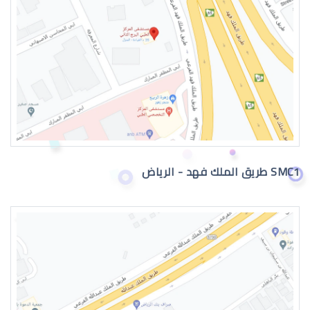
دكتور عيون
SMC1 طريق الملك فهد - الرياض
دكتور عيون واتس اب