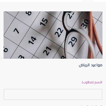
طبيب عيون
د أم كلثوم الحريري
مواعيد الرياض
دكتور عيون بالرياض ممتاز
الاسم (مطلوب)