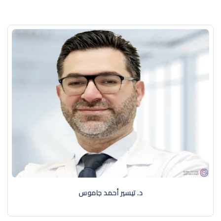
د. تيسير أحمد جاموس