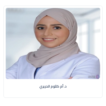
د. أم كلثوم الحريري