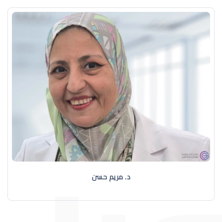
د. مريم حسن