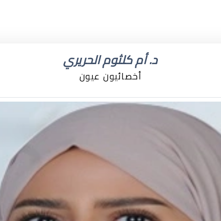
د. أم كلثوم الحريري
أخصائيون عيون