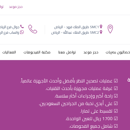
 والروكتان
حجز موعد
توا
SMC1 طريق الملك فهد - الرياض
جوال فرع الريا
SMC2 طريق الملك عبدالله - الرياض
واتساب فرع الر
خصائيون بصريات
حجز موعد
تواصل معنا
مكتبة الفيديوهات
الفعاليات
ة
☑ عمليات تصحيح النظر بأفضل وأحدث الأجهزة عالمياً.
☑ غرفة عمليات مجهزة بأحدث التقنيات.
☑ راحة أكبر وإجراءات أكثر سلاسة.
☑ على أيدي نخبة من الجراحين السعوديين.
☑ تقسيط على تمارا.
☑ 1700 ريال للعين الواحدة.
☑ شامل جميع الفحوصات.