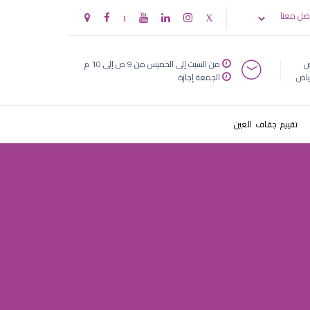
صل معنا
ض
من السبت إلى الخميس من 9 ص إلى 10 م
ياض
الجمعة إجازة
تقييم جفاف العين