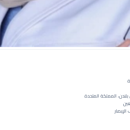
ة
لندن، المملكة المتحدة
عين
الإبصار