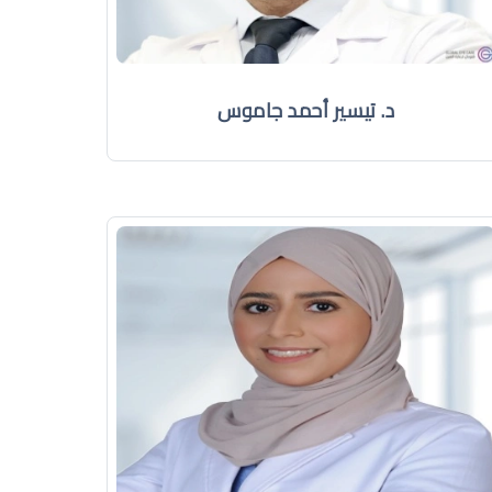
د. تيسير أحمد جاموس