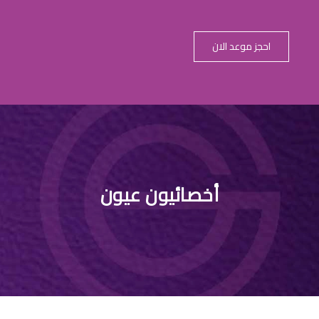
احجز موعد الان
العين والروكت
أخصائيون عيون