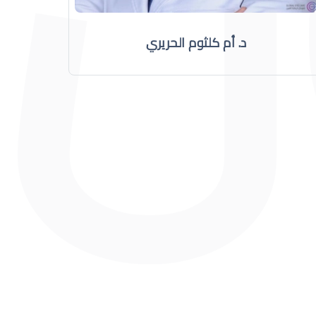
د. أم كلثوم الحريري