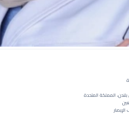
ة
لندن، المملكة المتحدة
عين
الإبصار