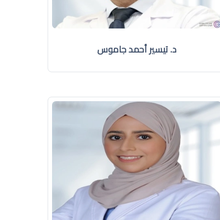
د. تيسير أحمد جاموس