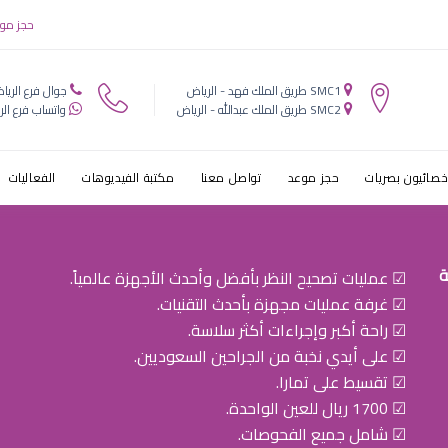
 من اعراض ال
حجز مو
SMC1 طريق الملك فهد - الرياض
جوال فرع الريا
SMC2 طريق الملك عبدالله - الرياض
واتساب فرع الر
خصائيون بصريات
حجز موعد
تواصل معنا
مكتبة الفيديوهات
الفعاليات
ة
☑ عمليات تصحيح النظر بأفضل وأحدث الأجهزة عالمياً.
☑ غرفة عمليات مجهزة بأحدث التقنيات.
☑ راحة أكبر وإجراءات أكثر سلاسة.
☑ على أيدي نخبة من الجراحين السعوديين.
☑ تقسيط على تمارا.
☑ 1700 ريال للعين الواحدة.
☑ شامل جميع الفحوصات.