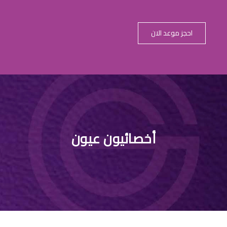
احجز موعد الان
العين من اعر
أخصائيون عيون