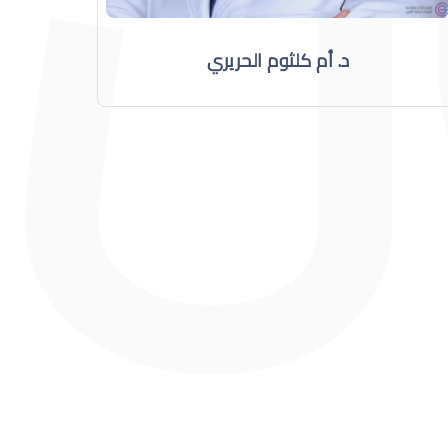
د. أم كلثوم الحريري