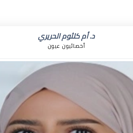
د. أم كلثوم الحريري
أخصائيون عيون