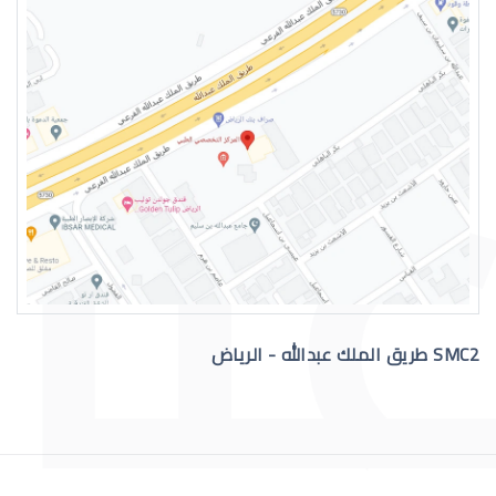
دكتور عيون واتس اب
رقم دكتور عيون للاستشاره
SMC2 طريق الملك عبدالله - الرياض
افضل دكتور عيون في السعودية