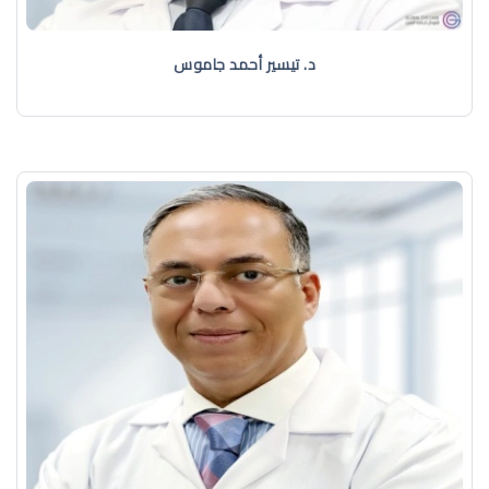
د. تيسير أحمد جاموس