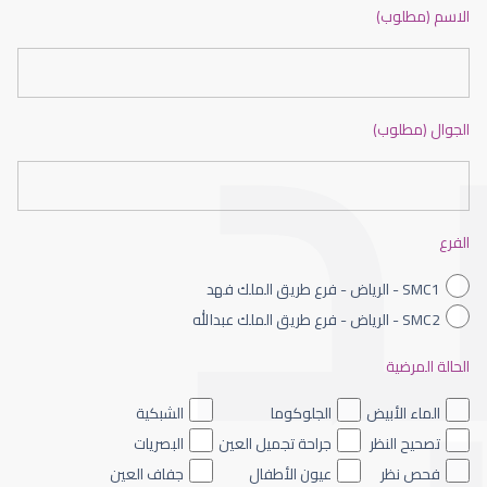
دكتور عيون بالرياض ممتاز
الاسم (مطلوب)
الجوال (مطلوب)
طبيب عيون شمال الرياض
الفرع
SMC1 - الرياض - فرع طريق الملك فهد
SMC2 - الرياض - فرع طريق الملك عبدالله
الحالة المرضية
طبيب عيون الرياض
الماء الأبيض
الجلوكوما
الشبكية
تصحيح النظر
جراحة تجميل العين
البصريات
فحص نظر
عيون الأطفال
جفاف العين