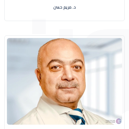
د. مريم حسن