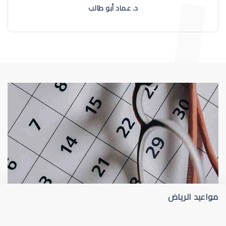
د. عماد أبو طالب
طبيب عيون
د أم كلثوم الحريري
مواعيد الرياض