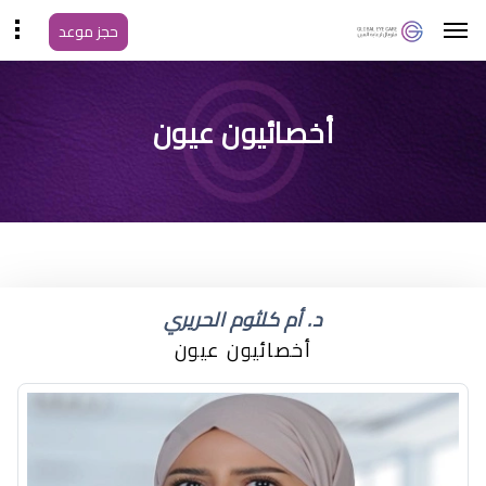
حجز موعد
جفاف العين عند
أخصائيون عيون
الاستيقاظ
د. أم كلثوم الحريري
أخصائيون عيون