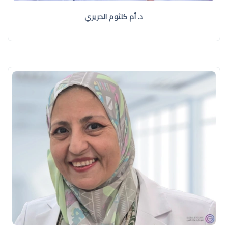
د. أم كلثوم الحريري