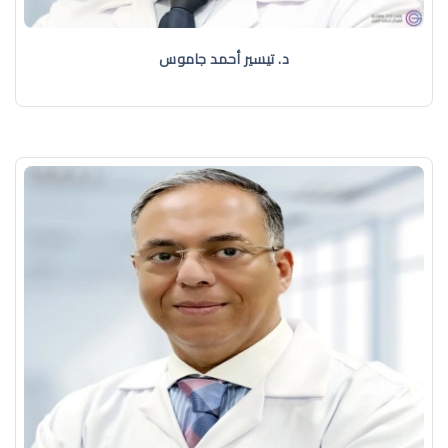
د. تيسير أحمد جاموس