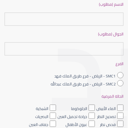
دكتور عيون بالرياض ممتاز
الاسم (مطلوب)
الجوال (مطلوب)
طبيب عيون شمال الرياض
الفرع
SMC1 - الرياض - فرع طريق الملك فهد
SMC2 - الرياض - فرع طريق الملك عبدالله
الحالة المرضية
طبيب عيون الرياض
الماء الأبيض
الجلوكوما
الشبكية
تصحيح النظر
جراحة تجميل العين
البصريات
فحص نظر
عيون الأطفال
جفاف العين