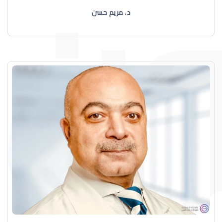
د. مريم حسن