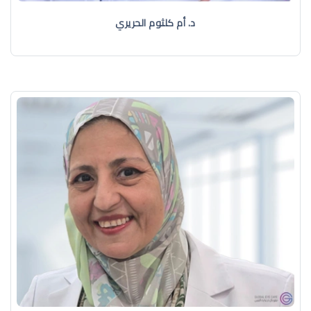
د. أم كلثوم الحريري