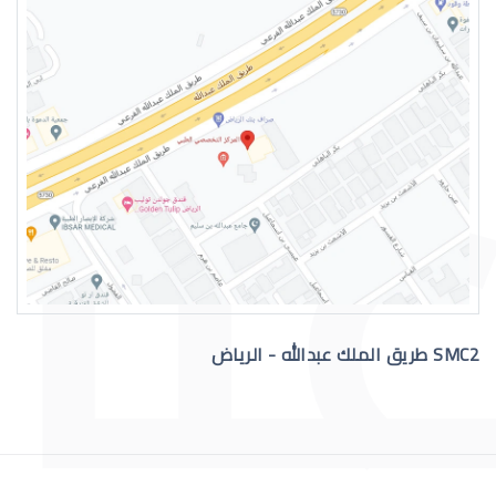
دكتور عيون واتس اب
رقم دكتور عيون للاستشاره
SMC2 طريق الملك عبدالله - الرياض
افضل دكتور عيون في السعودية