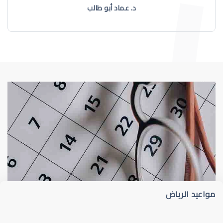
د. عماد أبو طالب
طبيب عيون
د أم كلثوم الحريري
مواعيد الرياض