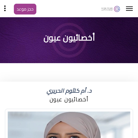
حجز موعد
افضل دكتور عيون لكبار
أخصائيون عيون
السن
د. أم كلثوم الحريري
أخصائيون عيون