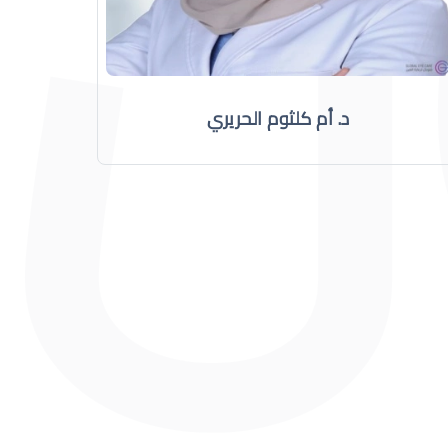
د. أم كلثوم الحريري