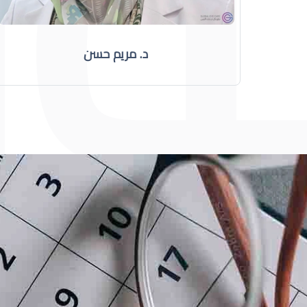
د. مريم حسن
طبيب عيون
د أم كلثوم الحريري