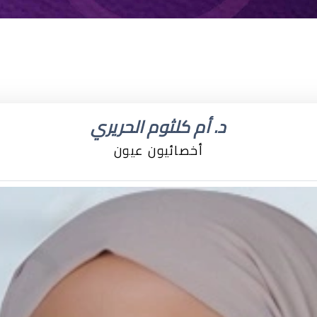
د. أم كلثوم الحريري
أخصائيون عيون