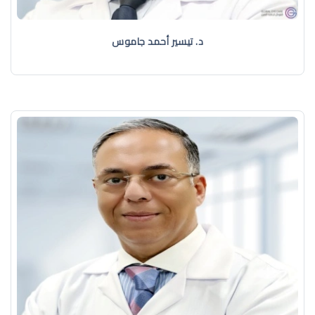
د. تيسير أحمد جاموس