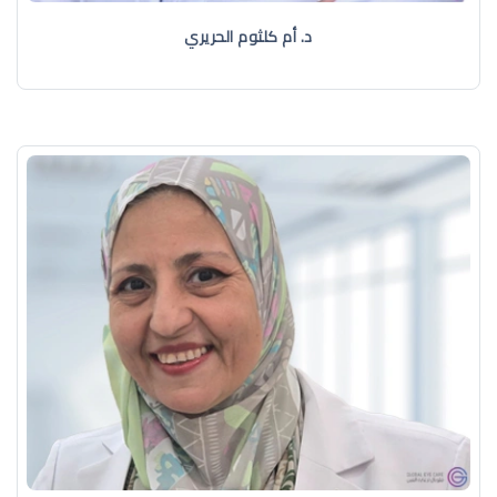
د. أم كلثوم الحريري