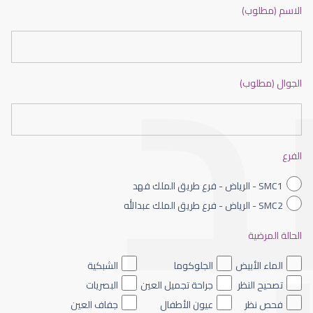
دكتور عيون بالرياض ممتاز
الاسم (مطلوب)
الجوال (مطلوب)
طبيب عيون شمال الرياض
الفرع
SMC1 - الرياض - فرع طريق الملك فهد
SMC2 - الرياض - فرع طريق الملك عبدالله
الحالة المرضية
طبيب عيون الرياض
الماء الأبيض
الجلوكوما
الشبكية
تصحيح النظر
جراحة تجميل العين
البصريات
فحص نظر
عيون الأطفال
جفاف العين