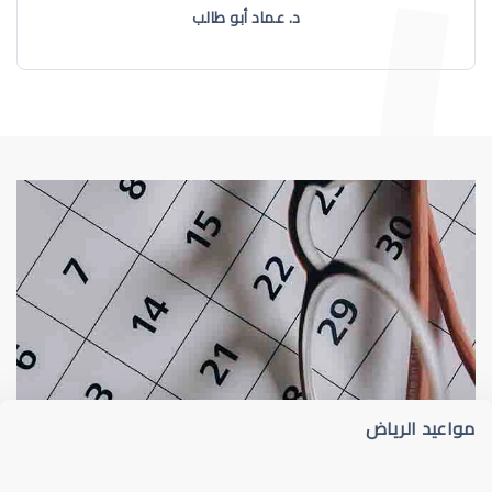
د. عماد أبو طالب
طبيب عيون
د أم كلثوم الحريري
مواعيد الرياض