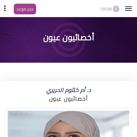
حجز موعد
افضل دكتور عيون غرب
أخصائيون عيون
الرياض
د. أم كلثوم الحريري
أخصائيون عيون