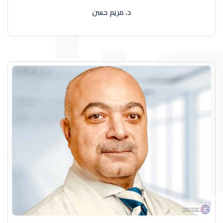
د. مريم حسن