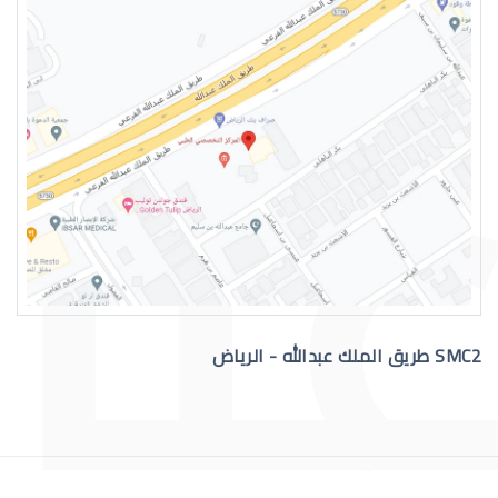
دكتور عيون واتس اب
رقم دكتور عيون للاستشاره
SMC2 طريق الملك عبدالله - الرياض
افضل دكتور عيون في السعودية