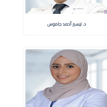
د. تيسير أحمد جاموس