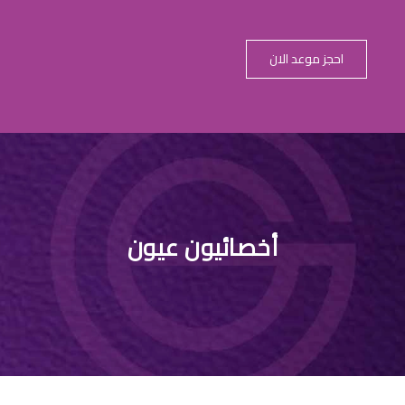
احجز موعد الان
ضل دكتور عيو
أخصائيون عيون
بالرياض عالم 