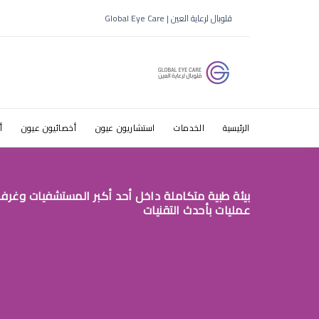
افضل دكتور
قلوبال لرعاية العين | Global Eye Care
عالم حواء
الرئيسية
الخدمات
استشاريون عيون
أخصائيون عيون
أ
بيئة طبية متكاملة داخل أحد أكبر المستشفيات وغرف
عمليات بأحدث التقنيات