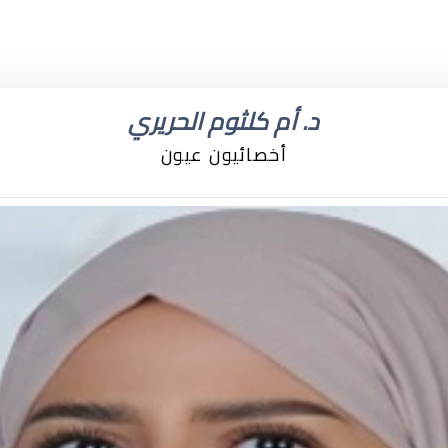
د. أم كلثوم الحريري
أخصائيون عيون