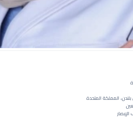
ة
لندن، المملكة المتحدة
عين
الإبصار
 عالم حواء