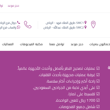
 عيون اطفال ب
حجز موعد
توا
SMC1 طريق الملك فهد - الرياض
جوال فرع الريا
SMC2 طريق الملك عبدالله - الرياض
واتساب فرع الر
خصائيون بصريات
حجز موعد
تواصل معنا
مكتبة الفيديوهات
الفعاليات
ة
☑ عمليات تصحيح النظر بأفضل وأحدث الأجهزة عالمياً.
☑ غرفة عمليات مجهزة بأحدث التقنيات.
☑ راحة أكبر وإجراءات أكثر سلاسة.
☑ على أيدي نخبة من الجراحين السعوديين.
☑ تقسيط على تمارا.
☑ 1700 ريال للعين الواحدة.
☑ شامل جميع الفحوصات.