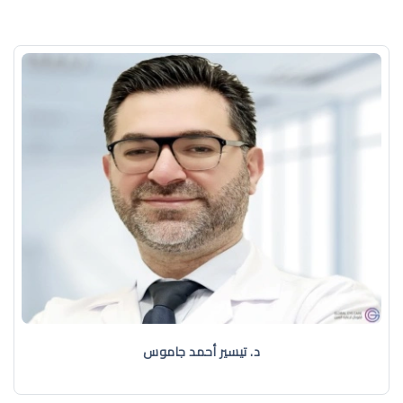
د. تيسير أحمد جاموس