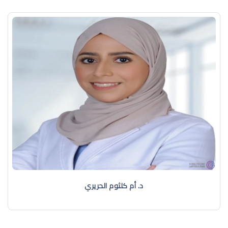
د. أم كلثوم الحريري