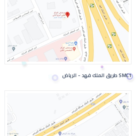
دكتور عيون
SMC1 طريق الملك فهد - الرياض
دكتور عيون واتس اب