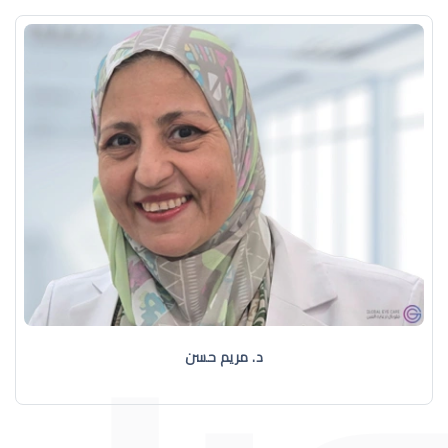
د. مريم حسن