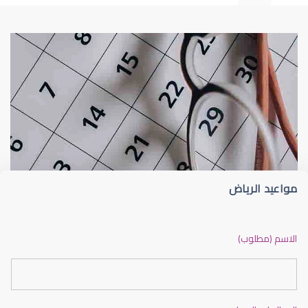
طبيب عيون
د أم كلثوم الحريري
مواعيد الرياض
دكتور عيون بالرياض ممتاز
الاسم (مطلوب)