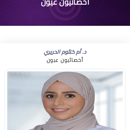
اعراض جفاف عين واحده
أخصائيون عيون
د. أم كلثوم الحريري
أخصائيون عيون