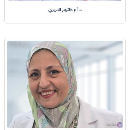
د. أم كلثوم الحريري