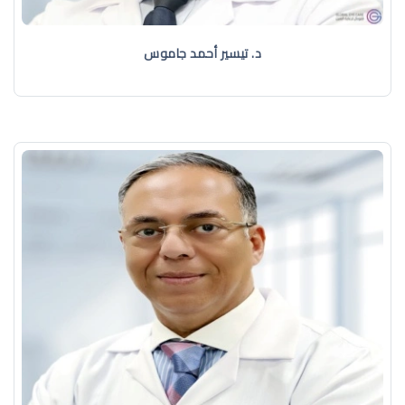
د. تيسير أحمد جاموس