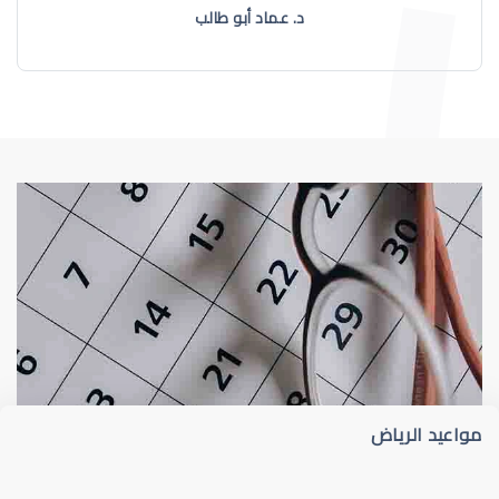
د. عماد أبو طالب
طبيب عيون
د أم كلثوم الحريري
مواعيد الرياض