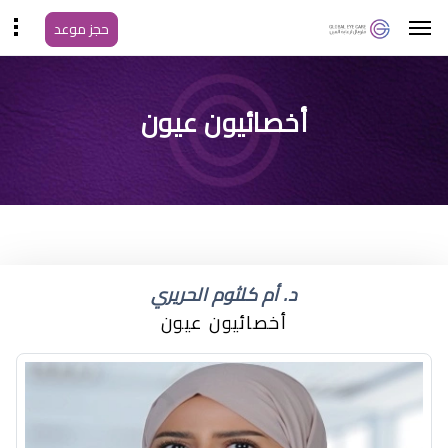
حجز موعد
اسباب جفاف عيون
أخصائيون عيون
الاطفال
د. أم كلثوم الحريري
أخصائيون عيون