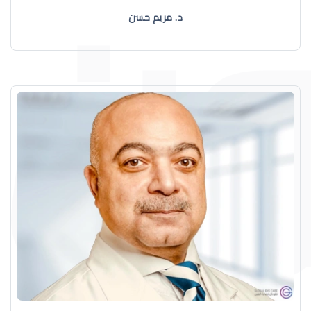
د. مريم حسن