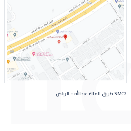
دكتور عيون واتس اب
رقم دكتور عيون للاستشاره
SMC2 طريق الملك عبدالله - الرياض
افضل دكتور عيون في السعودية