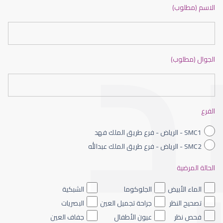
دكتور عيون بالرياض ممتاز
الاسم (مطلوب)
الجوال (مطلوب)
طبيب عيون شمال الرياض
الفرع
SMC1 - الرياض - فرع طريق الملك فهد
SMC2 - الرياض - فرع طريق الملك عبدالله
الحالة المرضية
طبيب عيون الرياض
الماء الأبيض
الجلوكوما
الشبكية
تصحيح النظر
جراحة تجميل العين
البصريات
فحص نظر
عيون الأطفال
جفاف العين