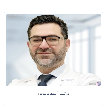
د. تيسير أحمد جاموس