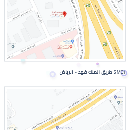
دكتور عيون
SMC1 طريق الملك فهد - الرياض
دكتور عيون واتس اب