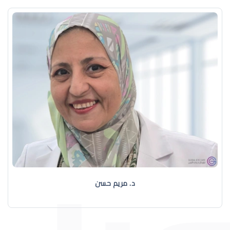
د. مريم حسن