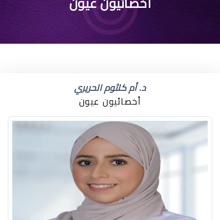
اسباب جفاف العين
أخصائيون عيون
وعلاجه
د. أم كلثوم الحريري
أخصائيون عيون