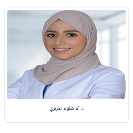
د. أم كلثوم الحريري