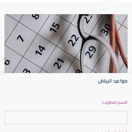
طبيب عيون
د أم كلثوم الحريري
مواعيد الرياض
دكتور عيون بالرياض ممتاز
الاسم (مطلوب)