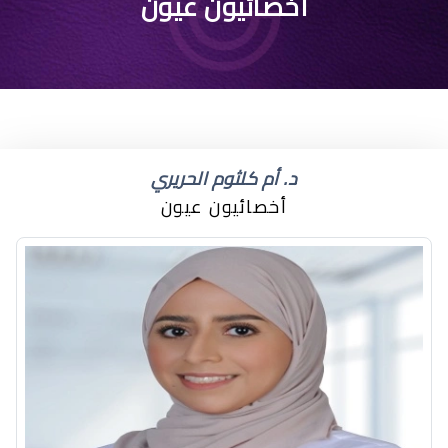
اسباب جفاف العين عند
أخصائيون عيون
الاستيقاظ من النوم
د. أم كلثوم الحريري
أخصائيون عيون