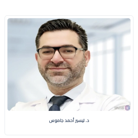
د. تيسير أحمد جاموس