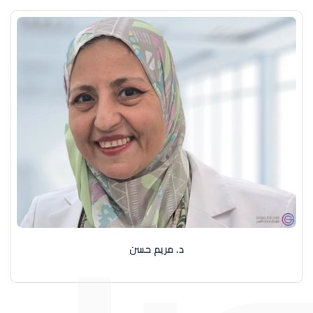
د. مريم حسن