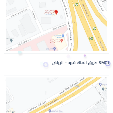
دكتور عيون
SMC1 طريق الملك فهد - الرياض
دكتور عيون واتس اب