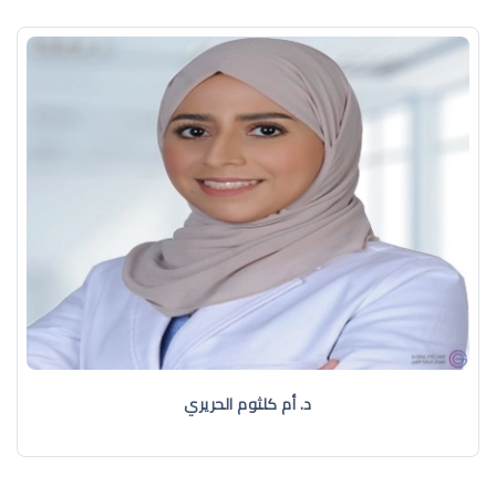
د. أم كلثوم الحريري