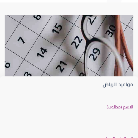
طبيب عيون
د أم كلثوم الحريري
مواعيد الرياض
دكتور عيون بالرياض ممتاز
الاسم (مطلوب)