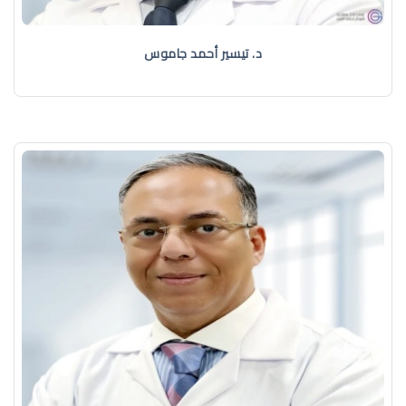
د. تيسير أحمد جاموس