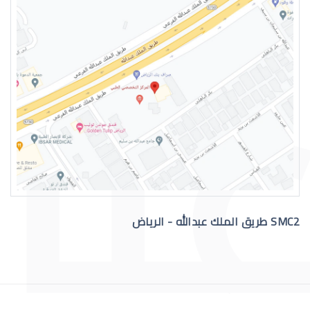
دكتور عيون واتس اب
رقم دكتور عيون للاستشاره
SMC2 طريق الملك عبدالله - الرياض
افضل دكتور عيون في السعودية