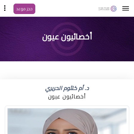
حجز موعد
أعراض جفاف العين
أخصائيون عيون
للاطفال
د. أم كلثوم الحريري
أخصائيون عيون