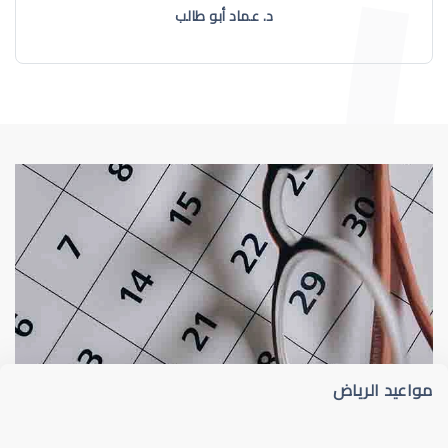
د. عماد أبو طالب
طبيب عيون
د أم كلثوم الحريري
مواعيد الرياض