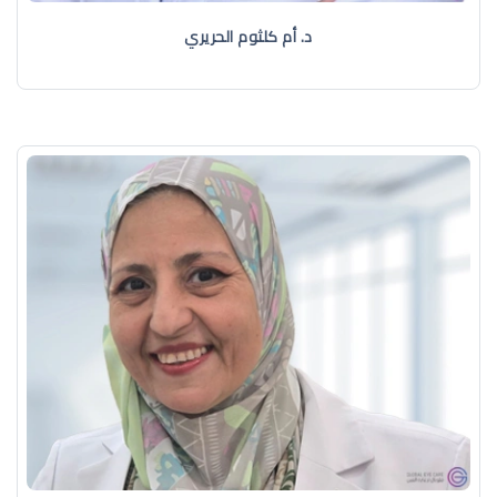
د. أم كلثوم الحريري