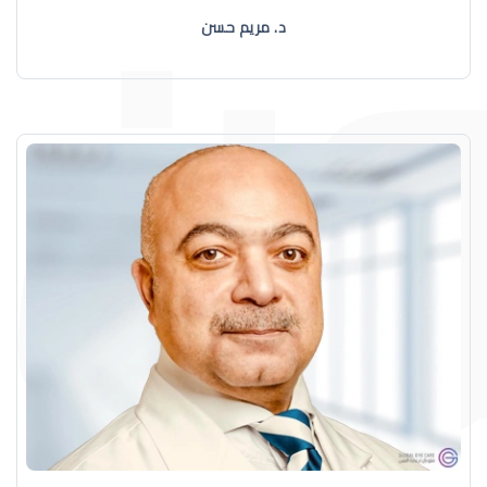
د. مريم حسن