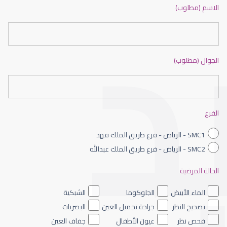
دكتور عيون بالرياض ممتاز
الاسم (مطلوب)
الجوال (مطلوب)
طبيب عيون شمال الرياض
الفرع
SMC1 - الرياض - فرع طريق الملك فهد
SMC2 - الرياض - فرع طريق الملك عبدالله
الحالة المرضية
طبيب عيون الرياض
الماء الأبيض
الجلوكوما
الشبكية
تصحيح النظر
جراحة تجميل العين
البصريات
فحص نظر
عيون الأطفال
جفاف العين