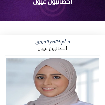
أسباب جفاف العين عند
أخصائيون عيون
الاستيقاظ
د. أم كلثوم الحريري
أخصائيون عيون