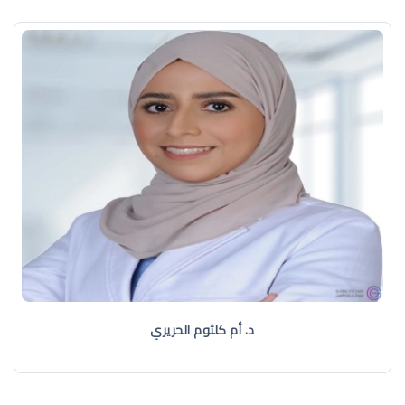
د. أم كلثوم الحريري