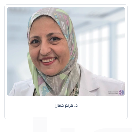
د. مريم حسن