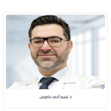
د. تيسير أحمد جاموس