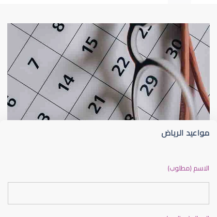
طبيب عيون
د أم كلثوم الحريري
مواعيد الرياض
دكتور عيون بالرياض ممتاز
الاسم (مطلوب)