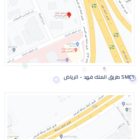
دكتور عيون
SMC1 طريق الملك فهد - الرياض
دكتور عيون واتس اب