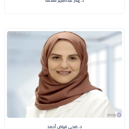
د. إيثار عبدالعزيز سلامة
د. ضحى فياض أحمد