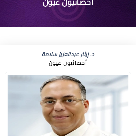
طبيب عيون اطفال في
أخصائيون عيون
الرياض
د. إيثار عبدالعزيز سلامة
أخصائيون عيون