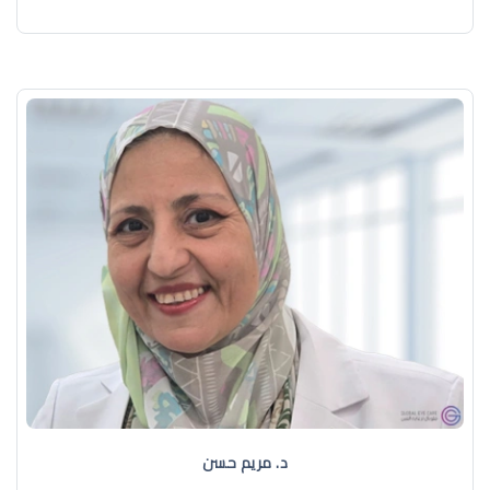
د. مريم حسن