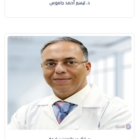
د. تيسير أحمد جاموس