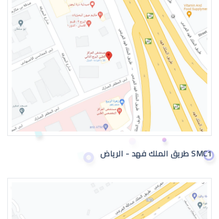
طبيب عيون اطفال في الرياض
دكتور عيون
SMC1 طريق الملك فهد - الرياض
دكتور عيون واتس اب