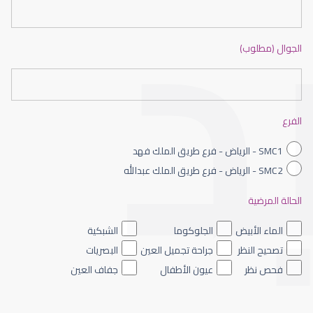
الجوال (مطلوب)
طبيب عيون شمال الرياض
الفرع
SMC1 - الرياض - فرع طريق الملك فهد
SMC2 - الرياض - فرع طريق الملك عبدالله
الحالة المرضية
طبيب عيون الرياض
الماء الأبيض
الجلوكوما
الشبكية
تصحيح النظر
جراحة تجميل العين
البصريات
فحص نظر
عيون الأطفال
جفاف العين